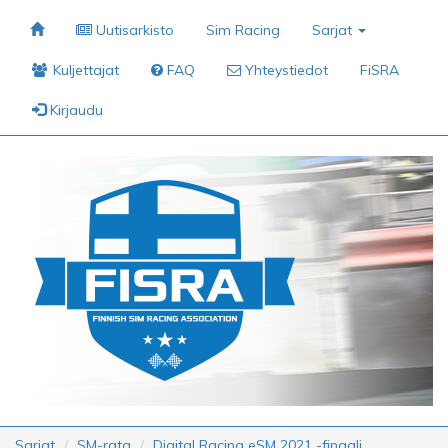
Uutisarkisto
Sim Racing
Sarjat
Kuljettajat
FAQ
Yhteystiedot
FiSRA
Kirjaudu
Sarjat
SM-rata
Digital Racing eSM 2021 -finaali