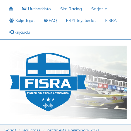
Uutisarkisto
Sim Racing
Sarjat
Kuljettajat
FAQ
Yhteystiedot
FiSRA
Kirjaudu
Sarjat
Rallicross
Arctic eRX Preliminary 2021