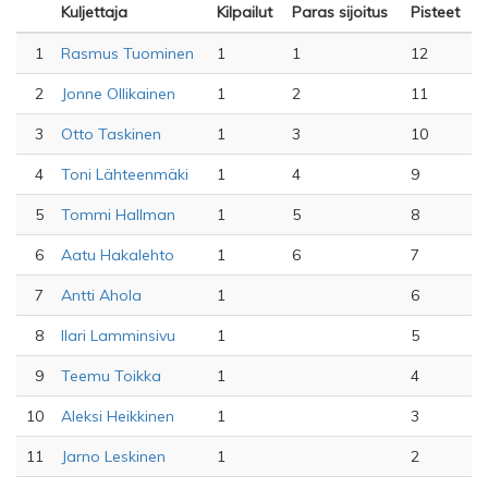
Kuljettaja
Kilpailut
Paras sijoitus
Pisteet
1
Rasmus Tuominen
1
1
12
2
Jonne Ollikainen
1
2
11
3
Otto Taskinen
1
3
10
4
Toni Lähteenmäki
1
4
9
5
Tommi Hallman
1
5
8
6
Aatu Hakalehto
1
6
7
7
Antti Ahola
1
6
8
Ilari Lamminsivu
1
5
9
Teemu Toikka
1
4
10
Aleksi Heikkinen
1
3
11
Jarno Leskinen
1
2