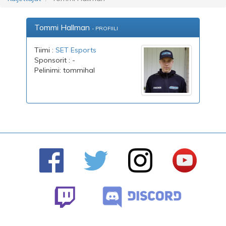
Tommi Hallman
- PROFIILI
Tiimi :
SET Esports
Sponsorit : -
Pelinimi: tommihal