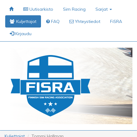
Uutisarkisto
Sim Racing
Sarjat
Kuljettajat
FAQ
Yhteystiedot
FiSRA
Kirjaudu
Kuljettajat
Tommi Hallman