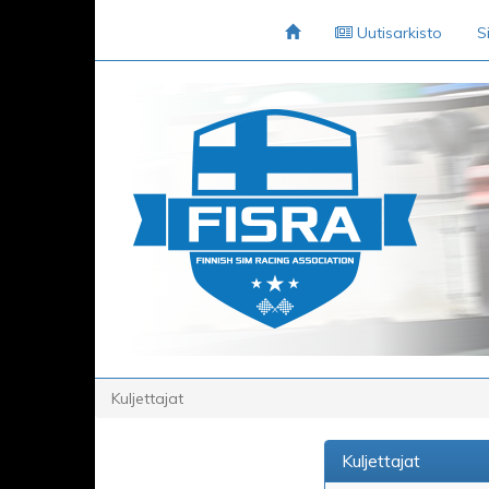
Uutisarkisto
S
Kuljettajat
Kuljettajat