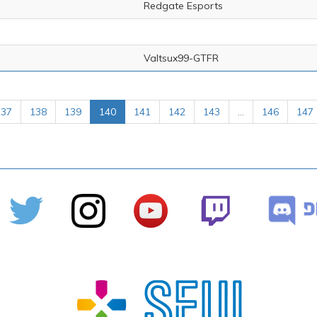
Redgate Esports
Valtsux99-GTFR
137
138
139
140
141
142
143
...
146
147