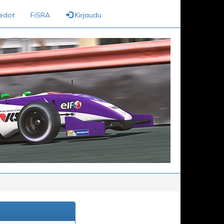
iedot
FiSRA
Kirjaudu