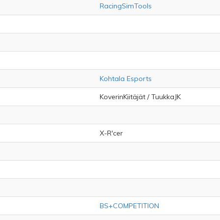
RacingSimTools
Kohtala Esports
KoverinKiitäjät / TuukkaJK
X-R'cer
BS+COMPETITION