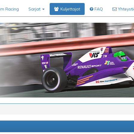
im Racing
Sarjat
Kuljettajat
FAQ
Yhteyst