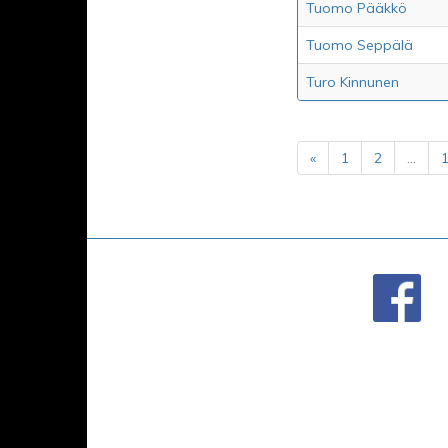
Tuomo Pääkkö
Tuomo Seppälä
Turo Kinnunen
«
1
2
...