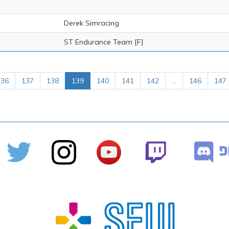
Derek Simracing
ST Endurance Team [F]
136
137
138
139
140
141
142
...
146
147