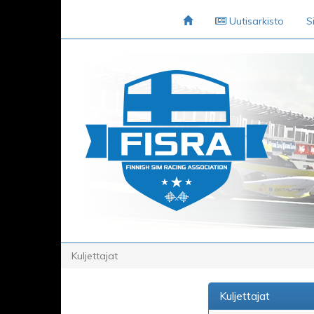
Uutisarkisto
S
Kuljettajat
Kuljettajat