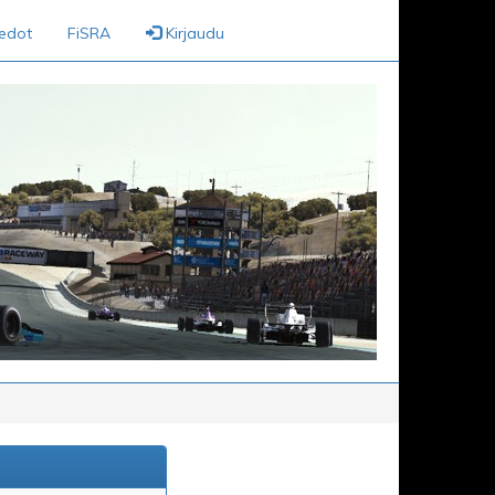
iedot
FiSRA
Kirjaudu