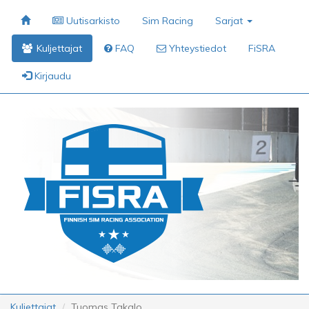
Uutisarkisto
Sim Racing
Sarjat
Kuljettajat
FAQ
Yhteystiedot
FiSRA
Kirjaudu
Kuljettajat
Tuomas Takalo