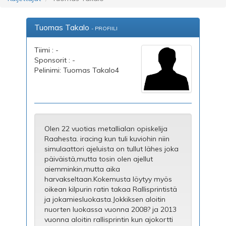
Tuomas Takalo
- PROFIILI
Tiimi : -
Sponsorit : -
Pelinimi: Tuomas Takalo4
Olen 22 vuotias metallialan opiskelija
Raahesta. iracing kun tuli kuviohin niin
simulaattori ajeluista on tullut lähes joka
päiväistä,mutta tosin olen ajellut
aiemminkin,mutta aika
harvakseltaan.Kokemusta löytyy myös
oikean kilpurin ratin takaa Rallisprintistä
ja jokamiesluokasta.Jokkiksen aloitin
nuorten luokassa vuonna 2008? ja 2013
vuonna aloitin rallisprintin kun ajokortti