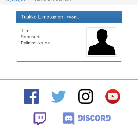
Tuukka Liimatainen
- PROFIILI
Tiimi : -
Sponsorit : -
Pelinimi: krude