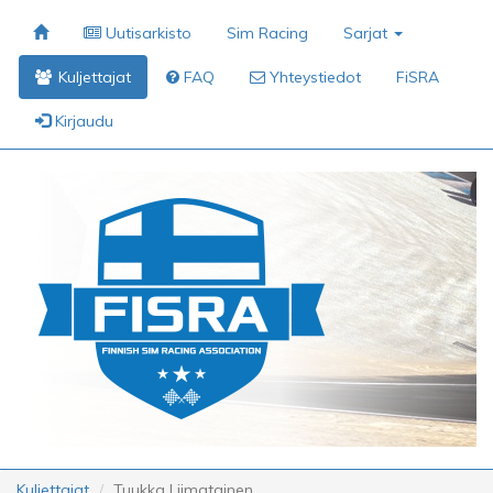
Uutisarkisto
Sim Racing
Sarjat
Kuljettajat
FAQ
Yhteystiedot
FiSRA
Kirjaudu
Kuljettajat
Tuukka Liimatainen