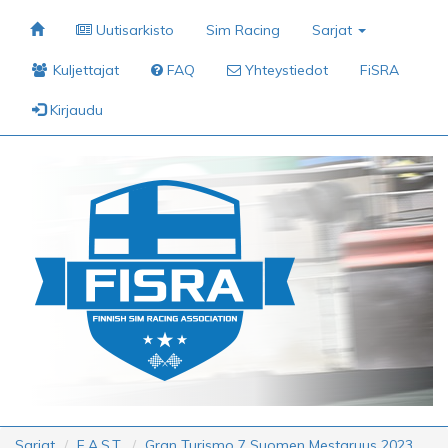
Uutisarkisto
Sim Racing
Sarjat
Kuljettajat
FAQ
Yhteystiedot
FiSRA
Kirjaudu
Sarjat
F.A.S.T.
Gran Turismo 7 Suomen Mestaruus 2023