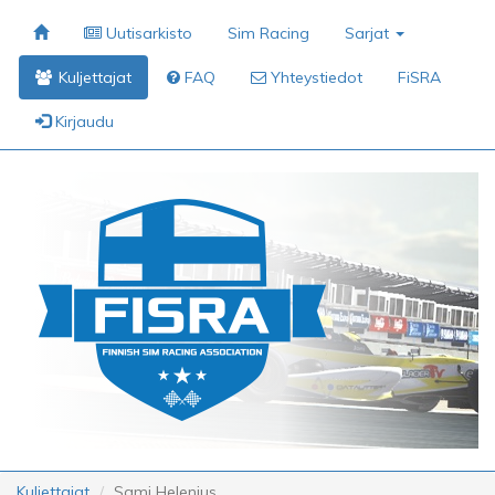
Uutisarkisto
Sim Racing
Sarjat
Kuljettajat
FAQ
Yhteystiedot
FiSRA
Kirjaudu
Kuljettajat
Sami Helenius