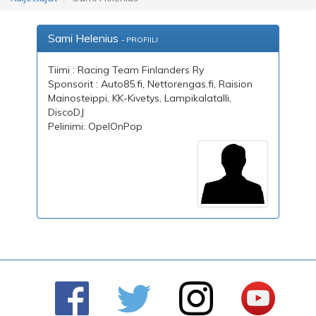
Sami Helenius
- PROFIILI
Tiimi : Racing Team Finlanders Ry
Sponsorit : Auto85.fi, Nettorengas.fi, Raision
Mainosteippi, KK-Kivetys, Lampikalatalli,
DiscoDJ
Pelinimi: OpelOnPop