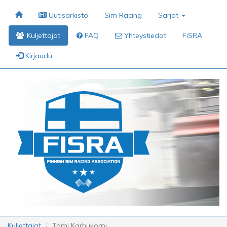
Uutisarkisto
Sim Racing
Sarjat
Kuljettajat
FAQ
Yhteystiedot
FiSRA
Kirjaudu
Kuljettajat
Tomi Karhukorpi