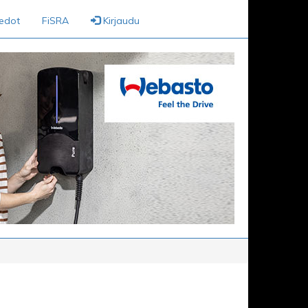
iedot
FiSRA
Kirjaudu