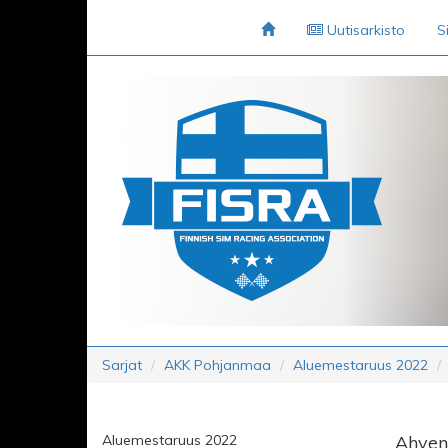
Uutisarkisto
S
Sarjat
AKK Pohjanmaa
Aluemestaruus 2022
Aluemestaruus 2022
Ahven