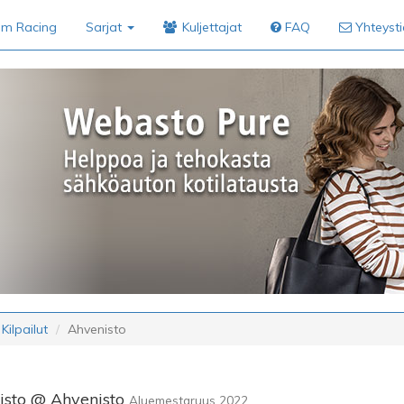
im Racing
Sarjat
Kuljettajat
FAQ
Yhteyst
Kilpailut
Ahvenisto
isto @ Ahvenisto
Aluemestaruus 2022