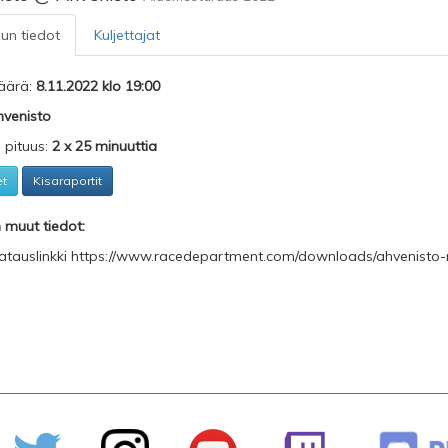
lun tiedot
Kuljettajat
äärä:
8.11.2022 klo 19:00
venisto
n pituus:
2 x 25 minuuttia
et
Kisaraportit
n muut tiedot:
atauslinkki https://www.racedepartment.com/downloads/ahvenisto-ra