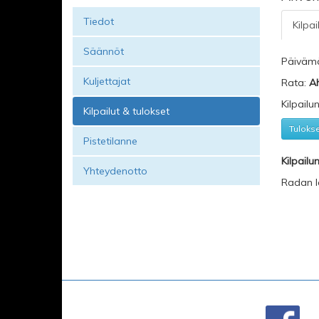
Tiedot
Kilpai
Säännöt
Päiväm
Kuljettajat
Rata:
Ah
Kilpailu
Kilpailut & tulokset
Tuloks
Pistetilanne
Kilpailu
Yhteydenotto
Radan l