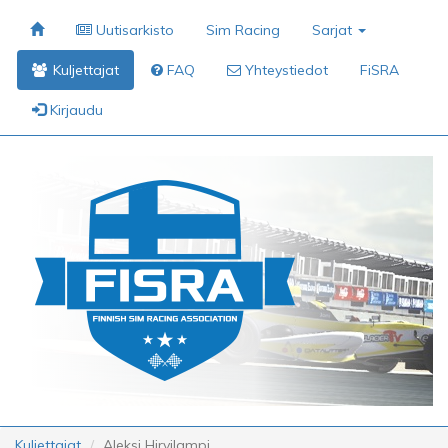
Uutisarkisto
Sim Racing
Sarjat
Kuljettajat
FAQ
Yhteystiedot
FiSRA
Kirjaudu
Kuljettajat
Aleksi Hirvilampi