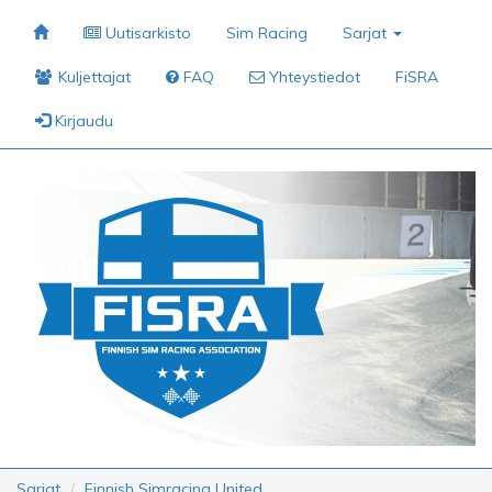
Uutisarkisto
Sim Racing
Sarjat
Kuljettajat
FAQ
Yhteystiedot
FiSRA
Kirjaudu
Sarjat
Finnish Simracing United