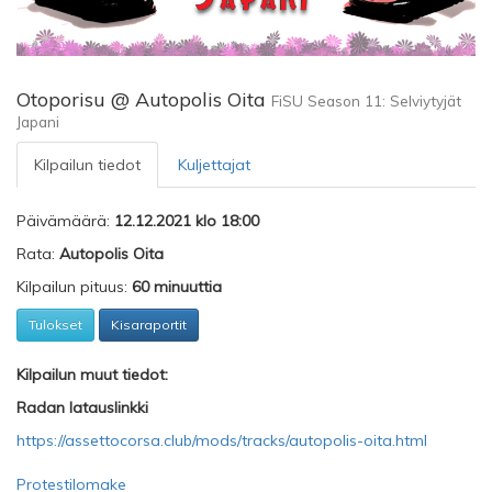
Otoporisu @ Autopolis Oita
FiSU Season 11: Selviytyjät
Japani
Kilpailun tiedot
Kuljettajat
Päivämäärä:
12.12.2021 klo 18:00
Rata:
Autopolis Oita
Kilpailun pituus:
60 minuuttia
Tulokset
Kisaraportit
Kilpailun muut tiedot:
Radan latauslinkki
https://assettocorsa.club/mods/tracks/autopolis-oita.html
Protestilomake