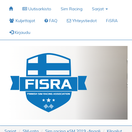
Uutisarkisto
Sim Racing
Sarjat
Kuljettajat
FAQ
Yhteystiedot
FiSRA
Kirjaudu
Sarjat
SM-rata
Sim racing eSM 2019 -finaali
Kilpailut