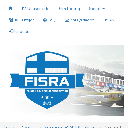
Uutisarkisto
Sim Racing
Sarjat
Kuljettajat
FAQ
Yhteystiedot
FiSRA
Kirjaudu
Sarjat
SM-rata
Sim racing eSM 2019 -finaali
Palkinnot