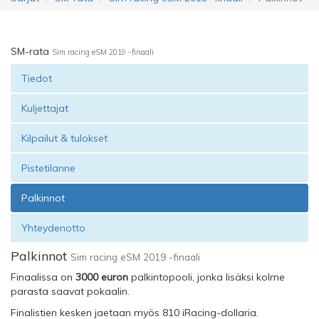
SM-rata
Sim racing eSM 2019 -finaali
Tiedot
Kuljettajat
Kilpailut & tulokset
Pistetilanne
Palkinnot
Yhteydenotto
Palkinnot
Sim racing eSM 2019 -finaali
Finaalissa on
3000 euron
palkintopooli, jonka lisäksi kolme
parasta saavat pokaalin.
Finalistien kesken jaetaan myös 810 iRacing-dollaria.