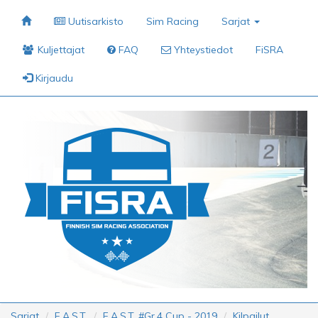
Uutisarkisto
Sim Racing
Sarjat
Kuljettajat
FAQ
Yhteystiedot
FiSRA
Kirjaudu
Sarjat
F.A.S.T.
F.A.S.T. #Gr.4 Cup - 2019
Kilpailut