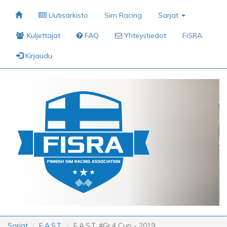
Uutisarkisto
Sim Racing
Sarjat
Kuljettajat
FAQ
Yhteystiedot
FiSRA
Kirjaudu
Sarjat
F.A.S.T.
F.A.S.T. #Gr.4 Cup - 2019