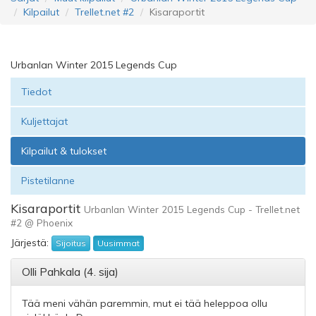
Kilpailut
Trellet.net #2
Kisaraportit
Urbanlan Winter 2015 Legends Cup
Tiedot
Kuljettajat
Kilpailut & tulokset
Pistetilanne
Kisaraportit
Urbanlan Winter 2015 Legends Cup - Trellet.net
#2 @ Phoenix
Järjestä:
Sijoitus
Uusimmat
Olli Pahkala (4. sija)
Tää meni vähän paremmin, mut ei tää heleppoa ollu