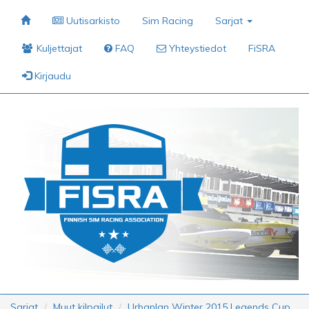
Uutisarkisto
Sim Racing
Sarjat
Kuljettajat
FAQ
Yhteystiedot
FiSRA
Kirjaudu
Sarjat
Muut kilpailut
Urbanlan Winter 2015 Legends Cup