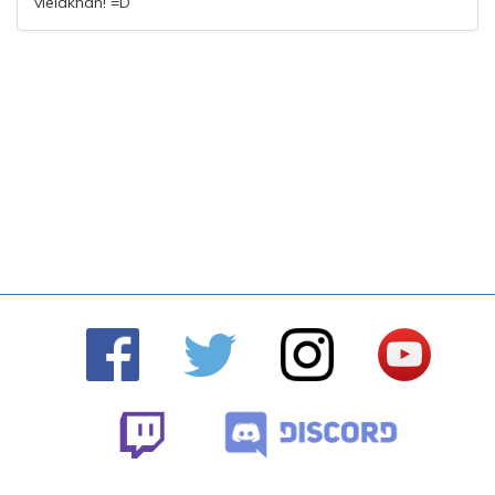
vieläkhän! =D