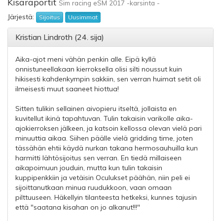
Kisaraportit
Sim racing eSM 2017 -karsinta -
Järjestä:
Sijoitus
Uusimmat
Kristian Lindroth (24. sija)
Aika-ajot meni vähän penkin alle. Eipä kyllä
onnistuneellakaan kierroksella olisi silti noussut kuin
hikisesti kahdenkympin sakkiin, sen verran huimat setit oli
ilmeisesti muut saaneet hiottua!
Sitten tulikin sellainen aivopieru itseltä, jollaista en
kuvitellut ikinä tapahtuvan. Tulin takaisin varikolle aika-
ajokierroksen jälkeen, ja katsoin kellossa olevan vielä pari
minuuttia aikaa. Siihen päälle vielä gridding time, joten
tässähän ehtii käydä nurkan takana hermosauhuilla kun
harmitti lähtösijoitus sen verran. En tiedä millaiseen
aikapoimuun jouduin, mutta kun tulin takaisin
kuppipenkkiin ja vetäisin Oculukset päähän, niin peli ei
sijoittanutkaan minua ruudukkoon, vaan omaan
pilttuuseen. Häkellyin tilanteesta hetkeksi, kunnes tajusin
että "saatana kisahan on jo alkanut!!!"