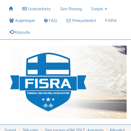
Uutisarkisto
Sim Racing
Sarjat
Kuljettajat
FAQ
Yhteystiedot
FiSRA
Kirjaudu
Sarjat
SM-rata
Sim racing eSM 2017 -karsinta
Kilpailut