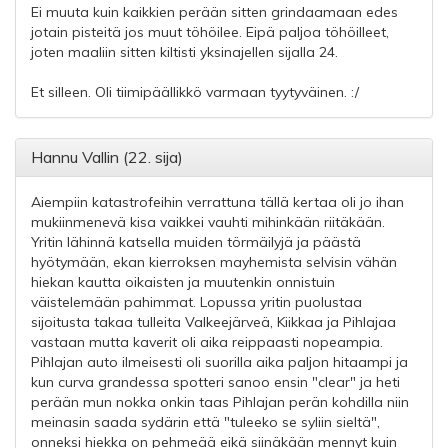
Ei muuta kuin kaikkien perään sitten grindaamaan edes
jotain pisteitä jos muut töhöilee. Eipä paljoa töhöilleet,
joten maaliin sitten kiltisti yksinajellen sijalla 24.
Et silleen. Oli tiimipäällikkö varmaan tyytyväinen. :/
Hannu Vallin (22. sija)
Aiempiin katastrofeihin verrattuna tällä kertaa oli jo ihan
mukiinmenevä kisa vaikkei vauhti mihinkään riitäkään.
Yritin lähinnä katsella muiden törmäilyjä ja päästä
hyötymään, ekan kierroksen mayhemista selvisin vähän
hiekan kautta oikaisten ja muutenkin onnistuin
väistelemään pahimmat. Lopussa yritin puolustaa
sijoitusta takaa tulleita Valkeejärveä, Kiikkaa ja Pihlajaa
vastaan mutta kaverit oli aika reippaasti nopeampia.
Pihlajan auto ilmeisesti oli suorilla aika paljon hitaampi ja
kun curva grandessa spotteri sanoo ensin "clear" ja heti
perään mun nokka onkin taas Pihlajan perän kohdilla niin
meinasin saada sydärin että "tuleeko se syliin sieltä",
onneksi hiekka on pehmeää eikä siinäkään mennyt kuin