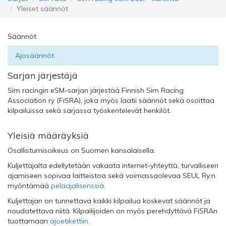
Yleiset säännöt
Säännöt
Ajosäännöt
Sarjan järjestäjä
Sim racingin eSM-sarjan järjestää Finnish Sim Racing
Association ry (FiSRA), joka myös laatii säännöt sekä osoittaa
kilpailuissa sekä sarjassa työskentelevät henkilöt.
Yleisiä määräyksiä
Osallistumisoikeus on Suomen kansalaisella.
Kuljettajalta edellytetään vakaata internet-yhteyttä, turvalliseen
ajamiseen sopivaa laitteistoa sekä voimassaolevaa SEUL Ry:n
myöntämää
pelaajalisenssiä
.
Kuljettajan on tunnettava kaikki kilpailua koskevat säännöt ja
noudatettava niitä. Kilpailijoiden on myös perehdyttävä FiSRAn
tuottamaan
ajoetikettiin
.