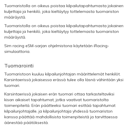
Tuomaristolla on oikeus poistaa kilpailutapahtumasta jokainen
kuljettaja ja henkilö, joka kieltäytyy tottelemasta tuomariston
määräystä.
Tuomaristolla on oikeus poistaa kilpailutapahtumasta jokainen
kuljettaja ja henkilö, joka kieltäytyy tottelemasta tuomariston
määräystä.
Sim racing eSM-sarjan ohjelmistona käytetään iRacing-
simulaattoria.
Tuomarointi
Tuomaristoon kuuluu kilpailunjohtajan määrittelemät henkilöt.
Karsintaerissä jokaisessa erässä tulee olla läsnä vähintään yksi
tuomari.
Karsintaerissä jokaisen erän tuomari ottaa tarkasteltaviksi
kisan aikaiset tapahtumat, jotka vaativat tuomaristolta
toimenpiteitä. Erän päätteeksi tuomari esittää tapahtumat
kilpailunjohtajalle, ja kilpailunjohtaja yhdessä tuomariston
kanssa päättää mahdollisista toimenpiteistä ja tarvittaessa
äänestää päätöksestä.