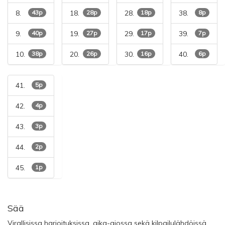
8.
43p
18.
28p
28.
18p
38.
8p
9.
40p
19.
27p
29.
17p
39.
7p
10.
38p
20.
26p
30.
16p
40.
6p
41.
5p
42.
4p
43.
3p
44.
2p
45.
1p
Sää
Virallisissa harjoituksissa, aika-ajossa sekä kilpailulähdöissä