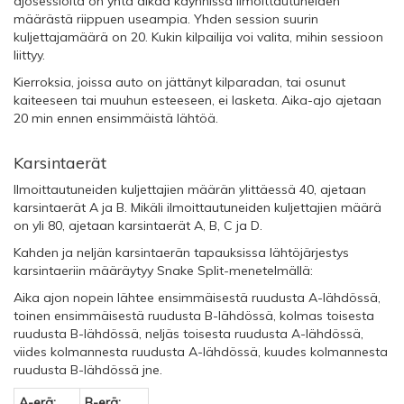
ajosessioita on yhtä aikaa käynnissä ilmoittautuneiden
määrästä riippuen useampia. Yhden session suurin
kuljettajamäärä on 20. Kukin kilpailija voi valita, mihin sessioon
liittyy.
Kierroksia, joissa auto on jättänyt kilparadan, tai osunut
kaiteeseen tai muuhun esteeseen, ei lasketa. Aika-ajo ajetaan
20 min ennen ensimmäistä lähtöä.
Karsintaerät
Ilmoittautuneiden kuljettajien määrän ylittäessä 40, ajetaan
karsintaerät A ja B. Mikäli ilmoittautuneiden kuljettajien määrä
on yli 80, ajetaan karsintaerät A, B, C ja D.
Kahden ja neljän karsintaerän tapauksissa lähtöjärjestys
karsintaeriin määräytyy Snake Split-menetelmällä:
Aika ajon nopein lähtee ensimmäisestä ruudusta A-lähdössä,
toinen ensimmäisestä ruudusta B-lähdössä, kolmas toisesta
ruudusta B-lähdössä, neljäs toisesta ruudusta A-lähdössä,
viides kolmannesta ruudusta A-lähdössä, kuudes kolmannesta
ruudusta B-lähdössä jne.
A-erä:
B-erä: