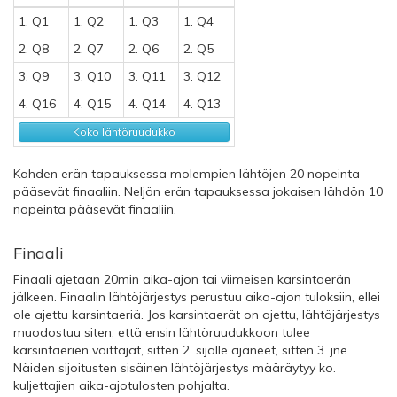
1. Q1
1. Q2
1. Q3
1. Q4
2. Q8
2. Q7
2. Q6
2. Q5
3. Q9
3. Q10
3. Q11
3. Q12
4. Q16
4. Q15
4. Q14
4. Q13
Koko lähtöruudukko
Kahden erän tapauksessa molempien lähtöjen 20 nopeinta
pääsevät finaaliin. Neljän erän tapauksessa jokaisen lähdön 10
nopeinta pääsevät finaaliin.
Finaali
Finaali ajetaan 20min aika-ajon tai viimeisen karsintaerän
jälkeen. Finaalin lähtöjärjestys perustuu aika-ajon tuloksiin, ellei
ole ajettu karsintaeriä. Jos karsintaerät on ajettu, lähtöjärjestys
muodostuu siten, että ensin lähtöruudukkoon tulee
karsintaerien voittajat, sitten 2. sijalle ajaneet, sitten 3. jne.
Näiden sijoitusten sisäinen lähtöjärjestys määräytyy ko.
kuljettajien aika-ajotulosten pohjalta.