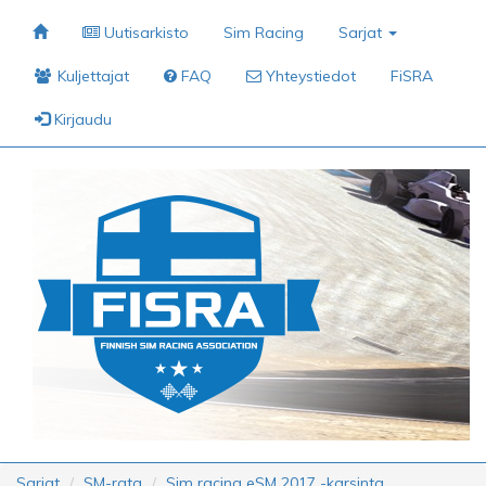
Uutisarkisto
Sim Racing
Sarjat
Kuljettajat
FAQ
Yhteystiedot
FiSRA
Kirjaudu
Sarjat
SM-rata
Sim racing eSM 2017 -karsinta