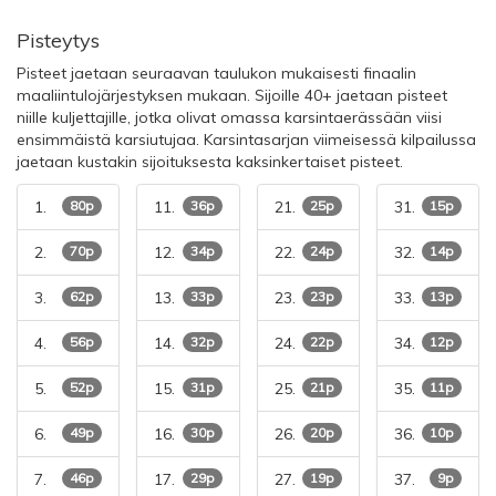
Pisteytys
Pisteet jaetaan seuraavan taulukon mukaisesti finaalin
maaliintulojärjestyksen mukaan. Sijoille 40+ jaetaan pisteet
niille kuljettajille, jotka olivat omassa karsintaerässään viisi
ensimmäistä karsiutujaa. Karsintasarjan viimeisessä kilpailussa
jaetaan kustakin sijoituksesta kaksinkertaiset pisteet.
1.
80p
11.
36p
21.
25p
31.
15p
2.
70p
12.
34p
22.
24p
32.
14p
3.
62p
13.
33p
23.
23p
33.
13p
4.
56p
14.
32p
24.
22p
34.
12p
5.
52p
15.
31p
25.
21p
35.
11p
6.
49p
16.
30p
26.
20p
36.
10p
7.
46p
17.
29p
27.
19p
37.
9p