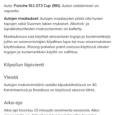
Auto:
Porsche 911 GT3 Cup (991)
. Auton säätäminen on
vapaata.
Autojen maalaukset:
Autojen maalausten pitää olla hyvien
tapojen sekä Suomen lakien mukaiset. Alkoholi- ja
tupakkatuotteiden mainostaminen on kielletty.
Maalauksissa saa käyttää ainoastaan logoja ja tuotemerkkejä,
joihin on asianomistajien kirjallinen lupa tai muu asianmukainen
käyttöoikeus. iRacing-palvelun paint-osiossa käytössä olevien
logojen ja tuotemerkkien käyttö on sallittua.
Kilpailun läpivienti
Yleistä
Autojen maksimimäärä radalla kilpailulähdöissä on 40.
Karsintaerissä ja finaalissa on käytössä seisova lähtö.
Aika-ajo
Aika-ajo koostuu 15 minuutin avoimesta sessiosta. Aika-