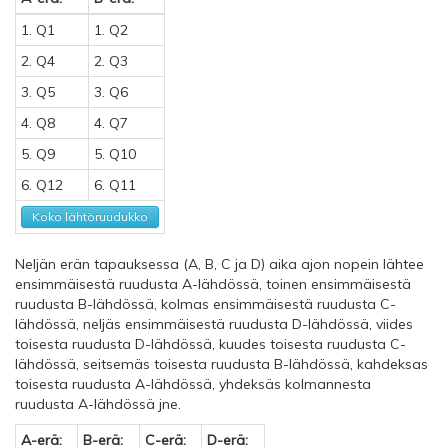
1. Q1
1. Q2
2. Q4
2. Q3
3. Q5
3. Q6
4. Q8
4. Q7
5. Q9
5. Q10
6. Q12
6. Q11
Koko lähtöruudukko
Neljän erän tapauksessa (A, B, C ja D) aika ajon nopein lähtee
ensimmäisestä ruudusta A-lähdössä, toinen ensimmäisestä
ruudusta B-lähdössä, kolmas ensimmäisestä ruudusta C-
lähdössä, neljäs ensimmäisestä ruudusta D-lähdössä, viides
toisesta ruudusta D-lähdössä, kuudes toisesta ruudusta C-
lähdössä, seitsemäs toisesta ruudusta B-lähdössä, kahdeksas
toisesta ruudusta A-lähdössä, yhdeksäs kolmannesta
ruudusta A-lähdössä jne.
A-erä:
B-erä:
C-erä:
D-erä: