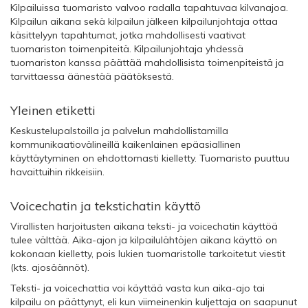
Kilpailuissa tuomaristo valvoo radalla tapahtuvaa kilvanajoa.
Kilpailun aikana sekä kilpailun jälkeen kilpailunjohtaja ottaa
käsittelyyn tapahtumat, jotka mahdollisesti vaativat
tuomariston toimenpiteitä. Kilpailunjohtaja yhdessä
tuomariston kanssa päättää mahdollisista toimenpiteistä ja
tarvittaessa äänestää päätöksestä.
Yleinen etiketti
Keskustelupalstoilla ja palvelun mahdollistamilla
kommunikaatiovälineillä kaikenlainen epäasiallinen
käyttäytyminen on ehdottomasti kielletty. Tuomaristo puuttuu
havaittuihin rikkeisiin.
Voicechatin ja tekstichatin käyttö
Virallisten harjoitusten aikana teksti- ja voicechatin käyttöä
tulee välttää. Aika-ajon ja kilpailulähtöjen aikana käyttö on
kokonaan kielletty, pois lukien tuomaristolle tarkoitetut viestit
(kts. ajosäännöt).
Teksti- ja voicechattia voi käyttää vasta kun aika-ajo tai
kilpailu on päättynyt, eli kun viimeinenkin kuljettaja on saapunut