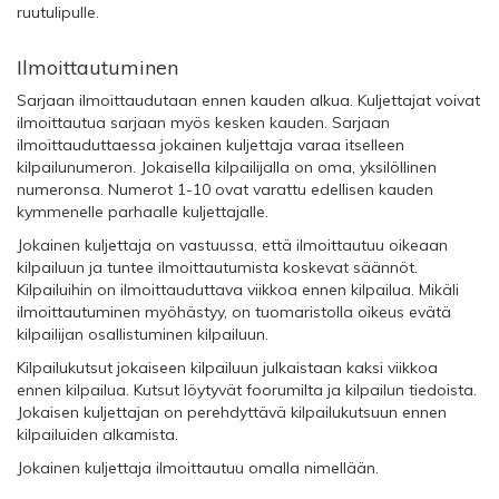
ruutulipulle.
Ilmoittautuminen
Sarjaan ilmoittaudutaan ennen kauden alkua. Kuljettajat voivat
ilmoittautua sarjaan myös kesken kauden. Sarjaan
ilmoittauduttaessa jokainen kuljettaja varaa itselleen
kilpailunumeron. Jokaisella kilpailijalla on oma, yksilöllinen
numeronsa. Numerot 1-10 ovat varattu edellisen kauden
kymmenelle parhaalle kuljettajalle.
Jokainen kuljettaja on vastuussa, että ilmoittautuu oikeaan
kilpailuun ja tuntee ilmoittautumista koskevat säännöt.
Kilpailuihin on ilmoittauduttava viikkoa ennen kilpailua. Mikäli
ilmoittautuminen myöhästyy, on tuomaristolla oikeus evätä
kilpailijan osallistuminen kilpailuun.
Kilpailukutsut jokaiseen kilpailuun julkaistaan kaksi viikkoa
ennen kilpailua. Kutsut löytyvät foorumilta ja kilpailun tiedoista.
Jokaisen kuljettajan on perehdyttävä kilpailukutsuun ennen
kilpailuiden alkamista.
Jokainen kuljettaja ilmoittautuu omalla nimellään.