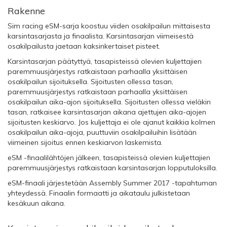
Rakenne
Sim racing eSM-sarja koostuu viiden osakilpailun mittaisesta
karsintasarjasta ja finaalista. Karsintasarjan viimeisestä
osakilpailusta jaetaan kaksinkertaiset pisteet.
Karsintasarjan päätyttyä, tasapisteissä olevien kuljettajien
paremmuusjärjestys ratkaistaan parhaalla yksittäisen
osakilpailun sijoituksella. Sijoitusten ollessa tasan,
paremmuusjärjestys ratkaistaan parhaalla yksittäisen
osakilpailun aika-ajon sijoituksella. Sijoitusten ollessa vieläkin
tasan, ratkaisee karsintasarjan aikana ajettujen aika-ajojen
sijoitusten keskiarvo. Jos kuljettaja ei ole ajanut kaikkia kolmen
osakilpailun aika-ajoja, puuttuviin osakilpailuihin lisätään
viimeinen sijoitus ennen keskiarvon laskemista.
eSM -finaalilähtöjen jälkeen, tasapisteissä olevien kuljettajien
paremmuusjärjestys ratkaistaan karsintasarjan lopputuloksilla.
eSM-finaali järjestetään Assembly Summer 2017 -tapahtuman
yhteydessä. Finaalin formaatti ja aikataulu julkistetaan
kesäkuun aikana.