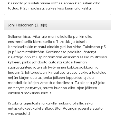
kuumalla ja luisteli minne sattuu, ennen kuin siihen alko
tottuu. P 23 maalissa, vaikee kisa kuumalla kelillä.
Joni Heikkinen (3. sija)
Sellanen kisa.. Aika-ajo meni aikalailla penkin alle,
ensimmäisellä kierroksella off-trackki ja toiselle
kierroksellekkin mahtui ainakin yksi iso virhe. Tuloksena p5
ja p3 karsintalähtöön. Karsinnassa paalulta lähtenyt
kuljettaja onnistui spinnaamaan ensimmäisessä mutkassa
kylkeen, jonka johdosta autosta katosi hieman
suoravauhteja joten oli tyytyminen kakkospaikkaan ja
finaalin 3. lähtöruutuun. Finaalissa alussa tiukkaa taistelua
neljän kärjen osalta, jonka jälkeen loppukisa ajelua
mahdollisia kärjen virheitä odotellessa. Tuloksena p3 joka
on tietysti pettymys, mutta huonon aika-ajon jälkeen
aikalailla maksimisuoritus.
Kiitoksia järjestäjille ja kaikille mukana olleille, sekä
erityiskiitokset kaikille Black Star Racingin jäsenille säätö
ym. avusta! :)