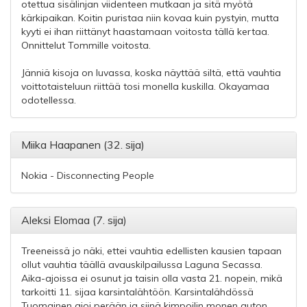
otettua sisälinjan viidenteen mutkaan ja sitä myötä
kärkipaikan. Koitin puristaa niin kovaa kuin pystyin, mutta
kyyti ei ihan riittänyt haastamaan voitosta tällä kertaa.
Onnittelut Tommille voitosta.
Jänniä kisoja on luvassa, koska näyttää siltä, että vauhtia
voittotaisteluun riittää tosi monella kuskilla. Okayamaa
odotellessa.
Miika Haapanen (32. sija)
Nokia - Disconnecting People
Aleksi Elomaa (7. sija)
Treeneissä jo näki, ettei vauhtia edellisten kausien tapaan
ollut vauhtia täällä avauskilpailussa Laguna Secassa.
Aika-ajoissa ei osunut ja taisin olla vasta 21. nopein, mikä
tarkoitti 11. sijaa karsintalähtöön. Karsintalähdössä
Tuomainen ajoi perään ja siinä kimpoilin monen auton