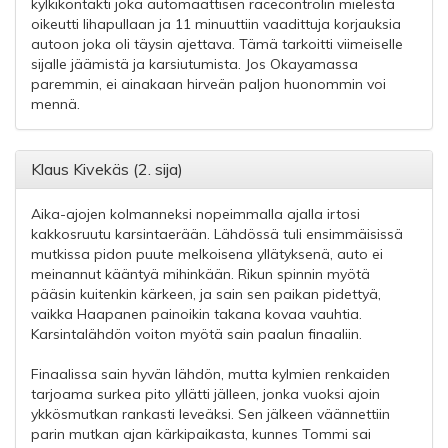
kylkikontakti joka automaattisen racecontrolin mielestä
oikeutti lihapullaan ja 11 minuuttiin vaadittuja korjauksia
autoon joka oli täysin ajettava. Tämä tarkoitti viimeiselle
sijalle jäämistä ja karsiutumista. Jos Okayamassa
paremmin, ei ainakaan hirveän paljon huonommin voi
mennä.
Klaus Kivekäs (2. sija)
Aika-ajojen kolmanneksi nopeimmalla ajalla irtosi
kakkosruutu karsintaerään. Lähdössä tuli ensimmäisissä
mutkissa pidon puute melkoisena yllätyksenä, auto ei
meinannut kääntyä mihinkään. Rikun spinnin myötä
pääsin kuitenkin kärkeen, ja sain sen paikan pidettyä,
vaikka Haapanen painoikin takana kovaa vauhtia.
Karsintalähdön voiton myötä sain paalun finaaliin.
Finaalissa sain hyvän lähdön, mutta kylmien renkaiden
tarjoama surkea pito yllätti jälleen, jonka vuoksi ajoin
ykkösmutkan rankasti leveäksi. Sen jälkeen väännettiin
parin mutkan ajan kärkipaikasta, kunnes Tommi sai