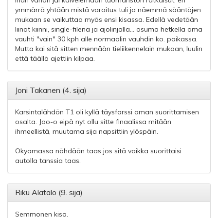
Ihan vähän jäi kaivelemaan tuomariston ratkaisut, en
ymmärrä yhtään mistä varoitus tuli ja näemmä sääntöjen
mukaan se vaikuttaa myös ensi kisassa. Edellä vedetään
liinat kiinni, single-filena ja ajolinjalla... osuma hetkellä oma
vauhti "vain" 30 kph alle normaalin vauhdin ko. paikassa.
Mutta kai sitä sitten mennään tieliikennelain mukaan, luulin
että täällä ajettiin kilpaa.
Joni Takanen (4. sija)
Karsintalähdön T1 oli kyllä täysfarssi oman suorittamisen
osalta. Joo-o eipä nyt ollu sitte finaalissa mitään
ihmeellistä, muutama sija napsittiin ylöspäin.
Okyamassa nähdään taas jos sitä vaikka suorittaisi
autolla tanssia taas.
Riku Alatalo (9. sija)
Semmonen kisa.