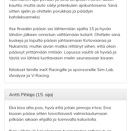
kautta, mutta auto säilyi jotenkuten ajokuntoisena. Siinä
sitten ajelin ja ohittelin porukkaa ja päädyin
kahdeksanneksi.
Itse finaaliin pääsin siis lähtemään sijalta 15 ja hyvän
lähdön jälkeen onnistuin välttämään kolarit. Ohittelin siinä
kuskeja ja lopulta pääsin jahtaamaan Kotovaaraa ja
Nukarista, muttei aivan matka riittänyt siihen, että olisin
päässyt yrittämään mitään. Lopussa vauhti oli hyvää ja
tästä voi lähteä luottavaisin mielin seuraavaan kisaan.
Kiitokset tiimille ineX Racingille ja sponsoreille Sim-Lab,
iAnalyze ja V-Racing.
Antti Pihlaja (15. sija)
Eka kisa alta pois, hyvä että jotain pinnoja irtosi. Ensi
kisaan pääse sitten toivottavasti valmistautumaan
pitkään aikaan ehjällä ja toimivalla kalustolla.