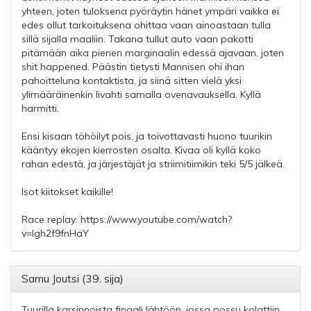
yhteen, joten tuloksena pyöräytin hänet ympäri vaikka ei
edes ollut tarkoituksena ohittaa vaan ainoastaan tulla
sillä sijalla maaliin. Takana tullut auto vaan pakotti
pitämään aika pienen marginaalin edessä ajavaan, joten
shit happened. Päästin tietysti Mannisen ohi ihan
pahoitteluna kontaktista, ja siinä sitten vielä yksi
ylimääräinenkin livahti samalla ovenavauksella. Kyllä
harmitti.
Ensi kisaan töhöilyt pois, ja toivottavasti huono tuurikin
kääntyy ekojen kierrosten osalta. Kivaa oli kyllä koko
rahan edestä, ja järjestäjät ja striimitiimikin teki 5/5 jälkeä.
Isot kiitokset kaikille!
Race replay: https://www.youtube.com/watch?
v=lgh2f9fnHaY
Samu Joutsi (39. sija)
Tuurilla karsinnoista finaali lähtöön, jossa possu kolattiin