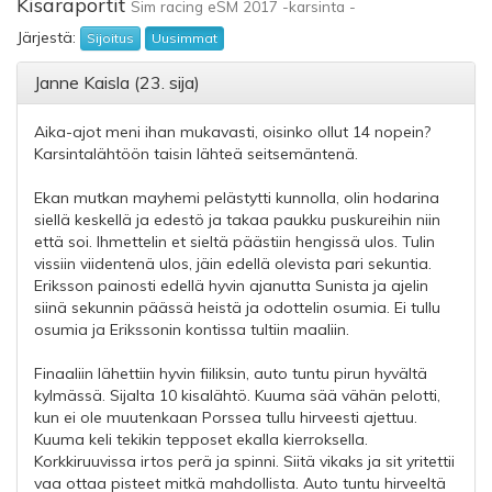
Kisaraportit
Sim racing eSM 2017 -karsinta -
Järjestä:
Sijoitus
Uusimmat
Janne Kaisla (23. sija)
Aika-ajot meni ihan mukavasti, oisinko ollut 14 nopein?
Karsintalähtöön taisin lähteä seitsemäntenä.
Ekan mutkan mayhemi pelästytti kunnolla, olin hodarina
siellä keskellä ja edestö ja takaa paukku puskureihin niin
että soi. Ihmettelin et sieltä päästiin hengissä ulos. Tulin
vissiin viidentenä ulos, jäin edellä olevista pari sekuntia.
Eriksson painosti edellä hyvin ajanutta Sunista ja ajelin
siinä sekunnin päässä heistä ja odottelin osumia. Ei tullu
osumia ja Erikssonin kontissa tultiin maaliin.
Finaaliin lähettiin hyvin fiiliksin, auto tuntu pirun hyvältä
kylmässä. Sijalta 10 kisalähtö. Kuuma sää vähän pelotti,
kun ei ole muutenkaan Porssea tullu hirveesti ajettuu.
Kuuma keli tekikin tepposet ekalla kierroksella.
Korkkiruuvissa irtos perä ja spinni. Siitä vikaks ja sit yritettii
vaa ottaa pisteet mitkä mahdollista. Auto tuntu hirveeltä