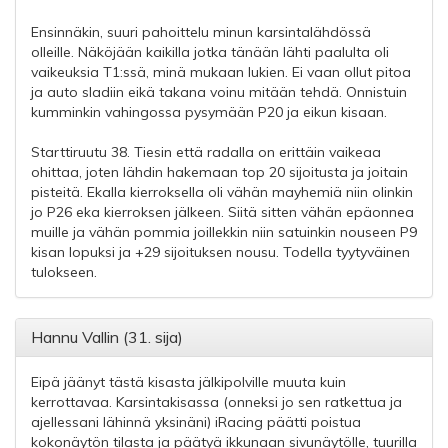
Ensinnäkin, suuri pahoittelu minun karsintalähdössä
olleille. Näköjään kaikilla jotka tänään lähti paalulta oli
vaikeuksia T1:ssä, minä mukaan lukien. Ei vaan ollut pitoa
ja auto sladiin eikä takana voinu mitään tehdä. Onnistuin
kumminkin vahingossa pysymään P20 ja eikun kisaan.
Starttiruutu 38. Tiesin että radalla on erittäin vaikeaa
ohittaa, joten lähdin hakemaan top 20 sijoitusta ja joitain
pisteitä. Ekalla kierroksella oli vähän mayhemiä niin olinkin
jo P26 eka kierroksen jälkeen. Siitä sitten vähän epäonnea
muille ja vähän pommia joillekkin niin satuinkin nouseen P9
kisan lopuksi ja +29 sijoituksen nousu. Todella tyytyväinen
tulokseen.
Hannu Vallin (31. sija)
Eipä jäänyt tästä kisasta jälkipolville muuta kuin
kerrottavaa. Karsintakisassa (onneksi jo sen ratkettua ja
ajellessani lähinnä yksinäni) iRacing päätti poistua
kokonäytön tilasta ja päätyä ikkunaan sivunäytölle, tuurilla