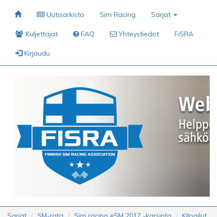
Uutisarkisto
Sim Racing
Sarjat
Kuljettajat
FAQ
Yhteystiedot
FiSRA
Kirjaudu
Sarjat
SM-rata
Sim racing eSM 2017 -karsinta
Kilpailut