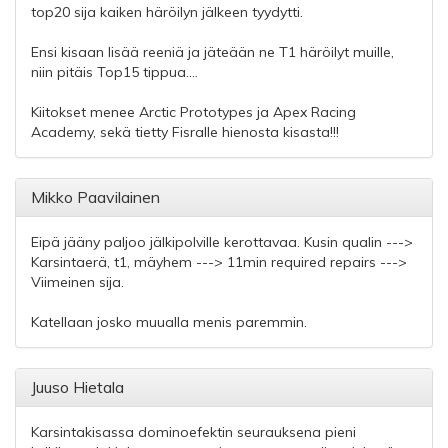
top20 sija kaiken häröilyn jälkeen tyydytti.
Ensi kisaan lisää reeniä ja jäteään ne T1 häröilyt muille,
niin pitäis Top15 tippua....
Kiitokset menee Arctic Prototypes ja Apex Racing
Academy, sekä tietty Fisralle hienosta kisasta!!!
Mikko Paavilainen
Eipä jääny paljoo jälkipolville kerottavaa. Kusin qualin --->
Karsintaerä, t1, mäyhem ---> 11min required repairs --->
Viimeinen sija.
Katellaan josko muualla menis paremmin.
Juuso Hietala
Karsintakisassa dominoefektin seurauksena pieni