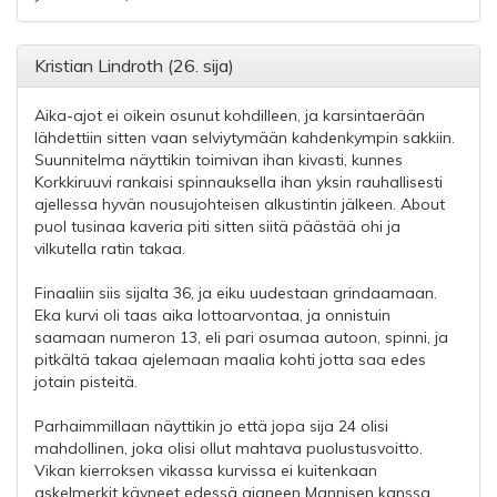
Kristian Lindroth (26. sija)
Aika-ajot ei oikein osunut kohdilleen, ja karsintaerään
lähdettiin sitten vaan selviytymään kahdenkympin sakkiin.
Suunnitelma näyttikin toimivan ihan kivasti, kunnes
Korkkiruuvi rankaisi spinnauksella ihan yksin rauhallisesti
ajellessa hyvän nousujohteisen alkustintin jälkeen. About
puol tusinaa kaveria piti sitten siitä päästää ohi ja
vilkutella ratin takaa.
Finaaliin siis sijalta 36, ja eiku uudestaan grindaamaan.
Eka kurvi oli taas aika lottoarvontaa, ja onnistuin
saamaan numeron 13, eli pari osumaa autoon, spinni, ja
pitkältä takaa ajelemaan maalia kohti jotta saa edes
jotain pisteitä.
Parhaimmillaan näyttikin jo että jopa sija 24 olisi
mahdollinen, joka olisi ollut mahtava puolustusvoitto.
Vikan kierroksen vikassa kurvissa ei kuitenkaan
askelmerkit käyneet edessä ajaneen Mannisen kanssa