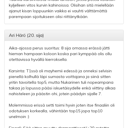
kyljelleen vitos kurvin kahinoissa. Olisihan sitä mielellään
ajanut kisan loppuunkin vaikka ei vauhti välttämättä
parempaan sijoitukseen olisi riittänytkään.
Ari Härö (20. sija)
Aika-ajossa perus suoritus: 8 sija omassa erässä jätti
hieman hampaan koloon koska pari kymppää olis ollu
otettavissa hyvällä kierroksella.
Karsinta: T1ssä oli mayhemii edessä ja onneksi selvisin
pienellä kolhullä läpi sumasta voittajana ja siinä sitten
yritin tavoitella top5, mutta Nukarinen tuli nopeampana
takaa ja lopussa pääsi iskuetäisydelle enkä viittiny alkaa
nahisteleen ja päästin ohi, jotein päädyin sijalle 7.
Molemmissa erissä setti toimi hyvin joten itse finaaliin oli
odotuksen korkealla, vähintään top15 jopa top10
unelmoin :)