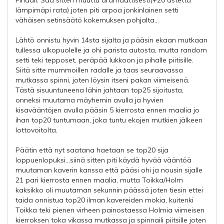
Finaali: Sää sitten muuttu dramaattisesti(+20 astetta
lämpimäpi rata) joten piti arpoa jonkinlainen setti
vähäisen setinsäätö kokemuksen pohjalta...
Lähtö onnistu hyvin 14sta sijalta ja pääsin ekaan mutkaan
tullessa ulkopuolelle ja ohi parista autosta, mutta random
setti teki tepposet, peräpää lukkoon ja pihalle piitisille.
Siitä sitte mummoillen radalle ja taas seuraavassa
mutkassa spinni, joten löysin itseni pakan viimeisenä.
Tästä sisuuntuneena lähin jahtaan top25 sijoitusta,
onneksi muutama mäyhemin avulla ja hyvien
kisavääntöjen avulla pääsin 5 kierrosta ennen maalia jo
ihan top20 tuntumaan, joka tuntu ekojen mutkien jälkeen
lottovoitolta.
Päätin että nyt saatana haetaan se top20 sija
loppuenlopuksi...siinä sitten piti käydä hyvää vääntöä
muutaman kaverin kanssa että pääsi ohi ja nousin sijalle
21 pari kierrosta ennen maalia, mutta Toikka/Holm
kaksikko oli muutaman sekunnin päässä joten tiesin ettei
taida onnistua top20 ilman kavereiden mokia, kuitenki
Toikka teki pienen virheen painostaessa Holmia viimeisen
kierroksen toka vikassa mutkassa ja spinnaili piitsille joten