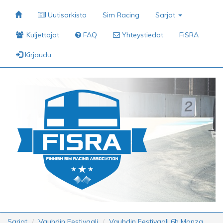
Uutisarkisto
Sim Racing
Sarjat
Kuljettajat
FAQ
Yhteystiedot
FiSRA
Kirjaudu
Sarjat
Vauhdin Festivaali
Vauhdin Festivaali 6h Monza