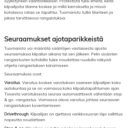
syyllistyneen sääntörikkeisiin. Protestista tulisi ilmetä, keitä
kilpailijoita tilanne koskee ja millä kierroksella ja missä
kohdassa rataa se tapahtui. Tuomaristo tutkii tilanteen ja
jakaa tarvittaessa rangaistuksia.
Seuraamukset ajotaparikkeistä
Tuomaristo voi määrätä sääntöjen vastaisesta ajosta
seuraamuksia kilpailun aikana tai sen jälkeen. Pelin sisäisten
rangaistusten kohdalla tulee noudattaa ruudulla näkyviä
ohjeita rangaistuksen kärsimiseen.
Seuraamuksia ovat:
Varoitus
: Varoitus koskee varoituksen saaneen kilpailijan koko
autokuntaa ja se on voimassa koko kilpailutapahtuman ajan.
Toisesta varoituksesta seuraa automaattisesti vähintään stop
& go -rangaistus. Voimassa oleva varoitus johtaa seuraavan
rangaistuksen koventamiseen.
Drivethrough
: Kilpailijan on ajettava varikkosuoran läpi sallittua
nopeutta noudattaen.