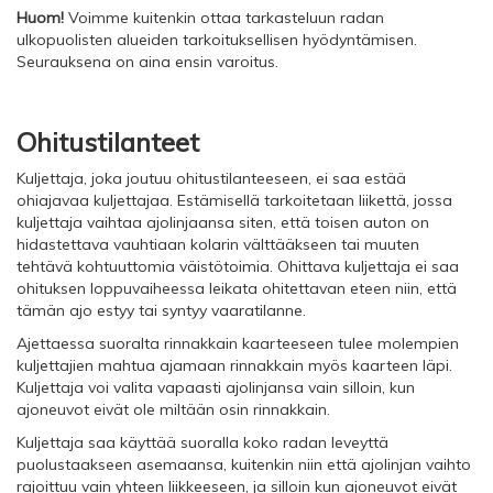
Huom!
Voimme kuitenkin ottaa tarkasteluun radan
ulkopuolisten alueiden tarkoituksellisen hyödyntämisen.
Seurauksena on aina ensin varoitus.
Ohitustilanteet
Kuljettaja, joka joutuu ohitustilanteeseen, ei saa estää
ohiajavaa kuljettajaa. Estämisellä tarkoitetaan liikettä, jossa
kuljettaja vaihtaa ajolinjaansa siten, että toisen auton on
hidastettava vauhtiaan kolarin välttääkseen tai muuten
tehtävä kohtuuttomia väistötoimia. Ohittava kuljettaja ei saa
ohituksen loppuvaiheessa leikata ohitettavan eteen niin, että
tämän ajo estyy tai syntyy vaaratilanne.
Ajettaessa suoralta rinnakkain kaarteeseen tulee molempien
kuljettajien mahtua ajamaan rinnakkain myös kaarteen läpi.
Kuljettaja voi valita vapaasti ajolinjansa vain silloin, kun
ajoneuvot eivät ole miltään osin rinnakkain.
Kuljettaja saa käyttää suoralla koko radan leveyttä
puolustaakseen asemaansa, kuitenkin niin että ajolinjan vaihto
rajoittuu vain yhteen liikkeeseen, ja silloin kun ajoneuvot eivät