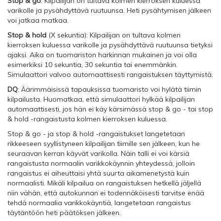
Stop & go
: Kilpailijan on tultava kolmen kierroksen kuluessa
varikolle ja pysähdyttävä ruutuunsa. Heti pysähtymisen jälkeen
voi jatkaa matkaa.
Stop & hold
(X sekuntia): Kilpailijan on tultava kolmen
kierroksen kuluessa varikolle ja pysähdyttävä ruutuunsa tietyksi
ajaksi. Aika on tuomariston harkinnan mukainen ja voi olla
esimerkiksi 10 sekuntia, 30 sekuntia tai enemmänkin.
Simulaattori valvoo automaattisesti rangaistuksen täyttymistä.
DQ
: Äärimmäisissä tapauksissa tuomaristo voi hylätä tiimin
kilpailusta. Huomatkaa, että simulaattori hylkää kilpailijan
automaattisesti, jos hän ei käy kärsimässä stop & go - tai stop
& hold -rangaistusta kolmen kierroksen kuluessa.
Stop & go - ja stop & hold -rangaistukset langetetaan
rikkeeseen syyllistyneen kilpailijan tiimille sen jälkeen, kun he
seuraavan kerran käyvät varikolla. Näin talli ei voi kärsiä
rangaistusta normaalin varikkokäynnin yhteydessä, jolloin
rangaistus ei aiheuttaisi yhtä suurta aikamenetystä kuin
normaalisti. Mikäli kilpailua on rangaistuksen hetkellä jäljellä
niin vähän, että autokunnan ei todennäköisesti tarvitse enää
tehdä normaalia varikkokäyntiä, langetetaan rangaistus
täytäntöön heti päätöksen jälkeen.