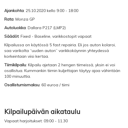
Ajankohta
: 25.10.2020 kello 9.00 - 18:00
Rata
: Monza GP
Autoluokka
: Dallara P217 (LMP2)
Säädöt
: Fixed - Baseline, varikkostopit vapaat
Kilpailussa on käytössä 5 fast repairia. Eli jos auton kolaroi,
saa varikolta “uuden auton” varikkokäynnin yhteydessä
korkeintaan viisi kertaa.
Tiimikilpailu
: Kilpailu ajetaan 2 hengen tiimeissä, yksin ei voi
osallistua. Kummankin tiimin kuljettajan täytyy ajaa vähintään
100 minuuttia.
Osallistumismaksu
: 60 euroa / tiimi
Kilpailupäivän aikataulu
Vapaat harjoitukset: 09.00 - 11.30