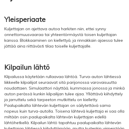
Yleisperiaate
Kuljettajan on ajettava autoa harkiten niin, ettei synny
onnettomuusvaaraa tai yhteentörmäystä toisen kuljettajan
kanssa. Blokkaaminen on kiellettyä, ja rinnakkain ajaessa tulee
jättää aina riittävästi tilaa toiselle kuljettajalle.
Kilpailun lähtö
Kilpailussa käytetään rullaavaa lähtöä. Turva-auton lähtiessä
liikkeelle kilpailijat seuraavat sitä parijonossa varovaisuutta
noudattaen. Simulaattori näyttää, kummassa jonossa ja minkä
auton perässä kunkin kilpailijan tulee ajaa. Yllättävä kiihdyttely
ja jarruttelu sekä tarpeeton mutkittelu on kielletty.
Paalupaikalta lähtevän kuljettajan on säilytettävä sama
nopeus kuin turva-autolla. Toisena lähtevä kuljettaja ei saa olla
miltään osin paalupaikalta lähtevän kuljettajan edellä
lähtöhetkellä. Kilpailun lähtö tapahtuu paalupaikalta lähtevän
kuljettajan lähtiessä kiihdyttämään, mutta kuitenkin viimeistään