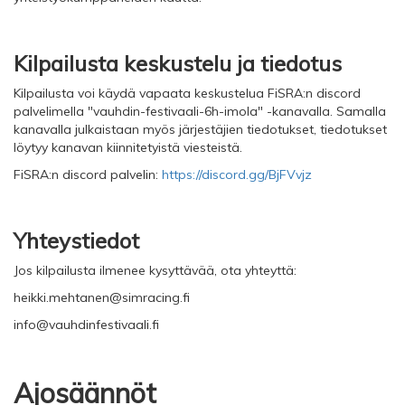
Kilpailusta keskustelu ja tiedotus
Kilpailusta voi käydä vapaata keskustelua FiSRA:n discord
palvelimella "vauhdin-festivaali-6h-imola" -kanavalla. Samalla
kanavalla julkaistaan myös järjestäjien tiedotukset, tiedotukset
löytyy kanavan kiinnitetyistä viesteistä.
FiSRA:n discord palvelin:
https://discord.gg/BjFVvjz
Yhteystiedot
Jos kilpailusta ilmenee kysyttävää, ota yhteyttä:
heikki.mehtanen@simracing.fi
info@vauhdinfestivaali.fi
Ajosäännöt