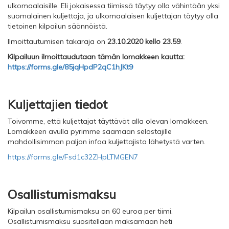
ulkomaalaisille. Eli jokaisessa tiimissä täytyy olla vähintään yksi
suomalainen kuljettaja, ja ulkomaalaisen kuljettajan täytyy olla
tietoinen kilpailun säännöistä.
Ilmoittautumisen takaraja on
23.10.2020 kello 23.59
.
Kilpailuun ilmoittaudutaan tämän lomakkeen kautta:
https://forms.gle/85jqHpdP2qC1hJKt9
Kuljettajien tiedot
Toivomme, että kuljettajat täyttävät alla olevan lomakkeen.
Lomakkeen avulla pyrimme saamaan selostajille
mahdollisimman paljon infoa kuljettajista lähetystä varten.
https://forms.gle/Fsd1c32ZHpLTMGEN7
Osallistumismaksu
Kilpailun osallistumismaksu on 60 euroa per tiimi.
Osallistumismaksu suositellaan maksamaan heti