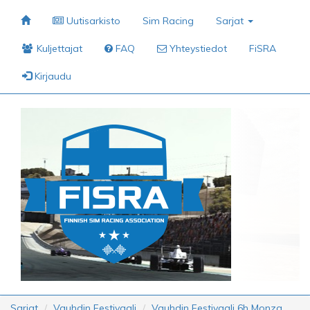
Uutisarkisto
Sim Racing
Sarjat
Kuljettajat
FAQ
Yhteystiedot
FiSRA
Kirjaudu
Sarjat
Vauhdin Festivaali
Vauhdin Festivaali 6h Monza