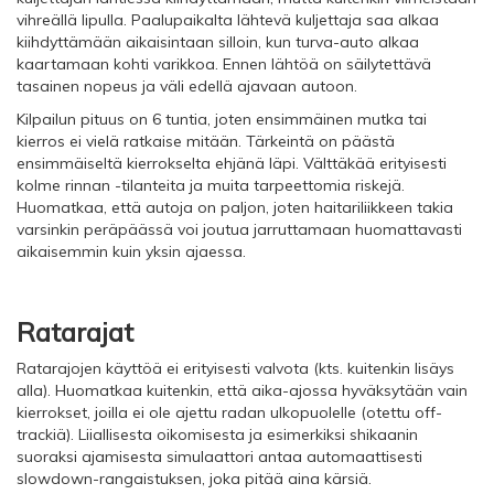
vihreällä lipulla. Paalupaikalta lähtevä kuljettaja saa alkaa
kiihdyttämään aikaisintaan silloin, kun turva-auto alkaa
kaartamaan kohti varikkoa. Ennen lähtöä on säilytettävä
tasainen nopeus ja väli edellä ajavaan autoon.
Kilpailun pituus on 6 tuntia, joten ensimmäinen mutka tai
kierros ei vielä ratkaise mitään. Tärkeintä on päästä
ensimmäiseltä kierrokselta ehjänä läpi. Välttäkää erityisesti
kolme rinnan -tilanteita ja muita tarpeettomia riskejä.
Huomatkaa, että autoja on paljon, joten haitariliikkeen takia
varsinkin peräpäässä voi joutua jarruttamaan huomattavasti
aikaisemmin kuin yksin ajaessa.
Ratarajat
Ratarajojen käyttöä ei erityisesti valvota (kts. kuitenkin lisäys
alla). Huomatkaa kuitenkin, että aika-ajossa hyväksytään vain
kierrokset, joilla ei ole ajettu radan ulkopuolelle (otettu off-
trackiä). Liiallisesta oikomisesta ja esimerkiksi shikaanin
suoraksi ajamisesta simulaattori antaa automaattisesti
slowdown-rangaistuksen, joka pitää aina kärsiä.