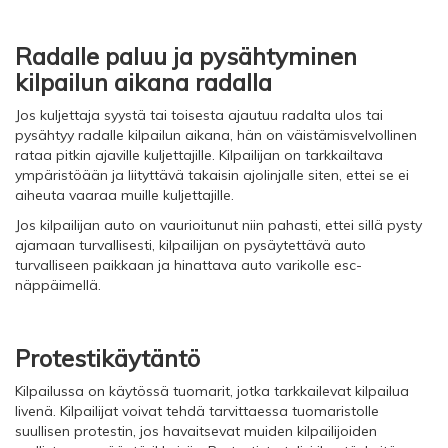
Radalle paluu ja pysähtyminen
kilpailun aikana radalla
Jos kuljettaja syystä tai toisesta ajautuu radalta ulos tai
pysähtyy radalle kilpailun aikana, hän on väistämisvelvollinen
rataa pitkin ajaville kuljettajille. Kilpailijan on tarkkailtava
ympäristöään ja liityttävä takaisin ajolinjalle siten, ettei se ei
aiheuta vaaraa muille kuljettajille.
Jos kilpailijan auto on vaurioitunut niin pahasti, ettei sillä pysty
ajamaan turvallisesti, kilpailijan on pysäytettävä auto
turvalliseen paikkaan ja hinattava auto varikolle esc-
näppäimellä.
Protestikäytäntö
Kilpailussa on käytössä tuomarit, jotka tarkkailevat kilpailua
livenä. Kilpailijat voivat tehdä tarvittaessa tuomaristolle
suullisen protestin, jos havaitsevat muiden kilpailijoiden