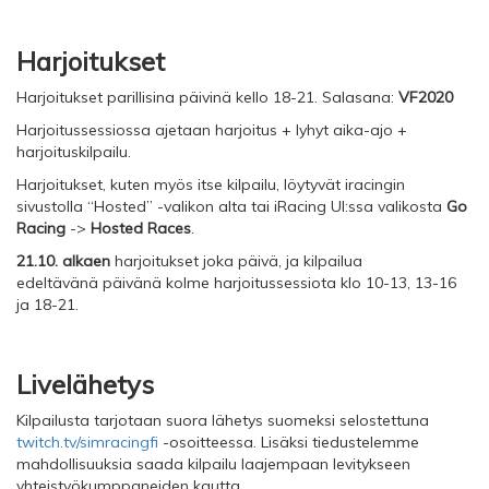
Harjoitukset
Harjoitukset parillisina päivinä kello 18-21. Salasana:
VF2020
Harjoitussessiossa ajetaan harjoitus + lyhyt aika-ajo +
harjoituskilpailu.
Harjoitukset, kuten myös itse kilpailu, löytyvät iracingin
sivustolla “Hosted” -valikon alta tai iRacing UI:ssa valikosta
Go
Racing
->
Hosted Races
.
21.10. alkaen
harjoitukset joka päivä, ja kilpailua
edeltävänä päivänä kolme harjoitussessiota klo 10-13, 13-16
ja 18-21.
Livelähetys
Kilpailusta tarjotaan suora lähetys suomeksi selostettuna
twitch.tv/simracingfi
-osoitteessa. Lisäksi tiedustelemme
mahdollisuuksia saada kilpailu laajempaan levitykseen
yhteistyökumppaneiden kautta.