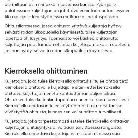
ole miltään osin rinnakkain toistensa kanssa. Ajolinjalle
palatessaan kuljettajan on jätettävä vähintään auton levyinen
tila ajolinjalle lähestyttäessä mutkaa tai jarrutuspaikkaa.
Ohitustilanteessa, jossa ohitusta yrittävä kuljettaja hyötyy
selvästi radan ulkopuolella käymisestä, tulee kuljettajan
lopettaa ohitusyritys. Tuomaristo voi käskeä ohittanutta
kuljettajaa päästämään ohitetun kuljettajan takaisin edelleen,
jos hän hyötyi selvästi radan ulkopuolella käymisestä.
Kierroksella ohittaminen
Kuljettajan, joka tulee kierroksella ohitetuksi, tulee antaa tietä
kierroksella ohittavalle kuljettajalle siten, ettei kierroksella
ohittava kuljettaja menetä kohtuuttoman paljon aikaa.
Ohituksen tulee kuitenkin tapahtua ennen kaikkea turvallisesti.
Kierroksella ohittavan tulee käyttää malttia ja tarvittaessa
viivästyttää ohitusta, kunnes sen voi suorittaa turvallisesti.
Kuljettajaa, joka tarpeettomasti estelee kierroksella ohittavan
kuljettajan ohitusyrityksiä, voidaan tarvittaessa rangaista.
Kierroksella ohitettava kuljettaja ei missään nimessä saa