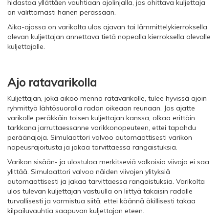
hidastaa yllättäen vauhtiaan ajolinjalla, jos ohittava kuljettaja
on välittömästi hänen perässään.
Aika-ajossa on varikolta ulos ajavan tai lämmittelykierroksella
olevan kuljettajan annettava tietä nopealla kierroksella olevalle
kuljettajalle.
Ajo ratavarikolla
Kuljettajan, joka aikoo mennä ratavarikolle, tulee hyvissä ajoin
ryhmittyä lähtösuoralla radan oikeaan reunaan. Jos ajatte
varikolle peräkkäin toisen kuljettajan kanssa, olkaa erittäin
tarkkana jarruttaessanne varikkonopeuteen, ettei tapahdu
peräänajoja. Simulaattori valvoo automaattisesti varikon
nopeusrajoitusta ja jakaa tarvittaessa rangaistuksia.
Varikon sisään- ja ulostuloa merkitseviä valkoisia viivoja ei saa
ylittää. Simulaattori valvoo näiden viivojen ylityksiä
automaattisesti ja jakaa tarvittaessa rangaistuksia. Varikolta
ulos tulevan kuljettajan vastuulla on liittyä takaisin radalle
turvallisesti ja varmistua siitä, ettei käännä äkillisesti takaa
kilpailuvauhtia saapuvan kuljettajan eteen.