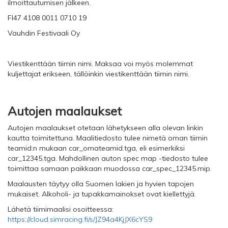
ilmoittautumisen jälkeen.
FI47 4108 0011 0710 19
Vauhdin Festivaali Oy
Viestikenttään tiimin nimi. Maksaa voi myös molemmat
kuljettajat erikseen, tällöinkin viestikenttään tiimin nimi.
Autojen maalaukset
Autojen maalaukset otetaan lähetykseen alla olevan linkin
kautta toimitettuna. Maalitiedosto tulee nimetä oman tiimin
teamid:n mukaan car_omateamid.tga, eli esimerkiksi
car_12345.tga. Mahdollinen auton spec map -tiedosto tulee
toimittaa samaan paikkaan muodossa car_spec_12345.mip.
Maalausten täytyy olla Suomen lakien
ja hyvien tapojen
mukaiset. Alkoholi- ja tupakkamainokset ovat kiellettyjä.
Lähetä tiimimaalisi osoitteessa:
https://cloud.simracing.fi/s/JZ94a4KjJX6cYS9