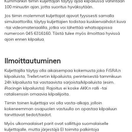
Kummankin tiimin kuljettajan täytyy ajaa kilpailussa vähintään
100 minuutin ajan, jotta suoritus hyväksytään.
Jos tiimin molemmat kuljettajat ajavat fyysisesti samalla
simulaattorilla, täytyy kuljettajien todistaa kuskienvaihdot kuva
-tai videomateriaalilla, jotka voi lähettää whatsappissa
numeroon 045 6316160. Tästä tulee myös ilmoittaa hyvissä
ajoin ennen kilpailua.
Ilmoittautuminen
Kuljettajilla täytyy olla aikaisempaa kokemusta joko FiSRA:n
kilpailuista, Trellet.net:in kilpailuista, perinteisestä tammikuun
24h kilpailusta tai vastaavista sarjoista/kilpailuista (esim.
iRacingin kilpailuista). Rajoitus ei koske AKK:n ralli -tai
ratalisenssin omaavia kilpailijoita.
Tiimin toinen kuljettaja voi olla vasta-alkaja, jolloin
kokeneemman osapuolen vastuulla on opastaa kilpailuun
tarvittavat tiedot/taidot.
Myös ulkomaalaiset parit ovat sallittuja suomalaiselle
kuljettajalle, mutta järjestäjä EI toimita palkintoja