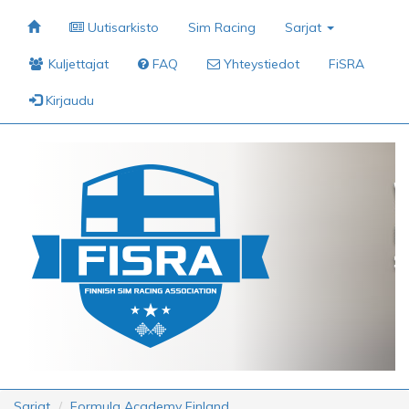
Uutisarkisto
Sim Racing
Sarjat
Kuljettajat
FAQ
Yhteystiedot
FiSRA
Kirjaudu
Sarjat
Formula Academy Finland