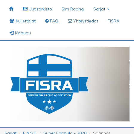
Uutisarkisto
Sim Racing
Sarjat
Kuljettajat
FAQ
Yhteystiedot
FiSRA
Kirjaudu
Sarjat
F.A.S.T.
Super Formula - 2020
Säännöt