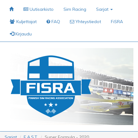
Uutisarkisto
Sim Racing
Sarjat
Kuljettajat
FAQ
Yhteystiedot
FiSRA
Kirjaudu
Sarjat
F.A.S.T.
Super Formula - 2020