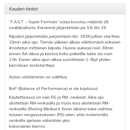
Kauden tiedot
”F.A.S.T. – Super Formula”-sarja koostuu neljästä (4)
osakilpailusta. Karsinnat järjestetään pe 5.6. klo 19.
Kilpailut järjestetään perjantaisin klo: 19.00 jolloin starttaa
15min aika-ajo. Tämän jälkeen alkaa välittömästi erikseen
ilmoitetun mittainen kilpailu. Huone aukeaa noin 30min
ennen AA alkua ja kestoa koko paketille tulee siis noin
1,5h. Ennen aika-ajon alkua suoritetaan 1-3kpl yhden
kierroksen testistartteja.
Auton säätäminen on sallittua
BoP (Balance of Performance) ei ole käytössä.
Käytettävissä on vain RS ja RM -renkaat. Aika-ajo
aloitetaan RM-renkaalla ja myös kisa aloitetaan RM-
renkaalla (Racing Medium). Kisan aikana tulee vaihtaa
toiseen rengasseokseen (RS) siten, että molemmilla
seoksilla ajetaan vähintään yksi
kokonainen kierros.