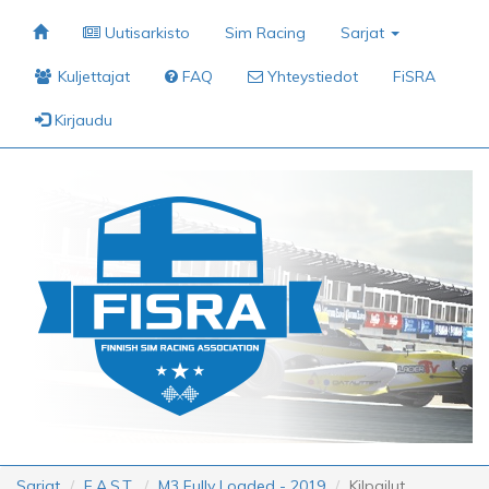
Uutisarkisto
Sim Racing
Sarjat
Kuljettajat
FAQ
Yhteystiedot
FiSRA
Kirjaudu
Sarjat
F.A.S.T.
M3 Fully Loaded - 2019
Kilpailut