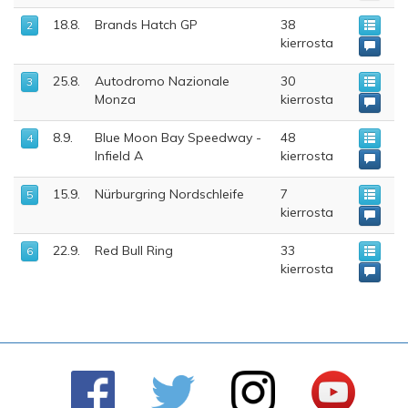
18.8.
Brands Hatch GP
38
2
kierrosta
25.8.
Autodromo Nazionale
30
3
Monza
kierrosta
8.9.
Blue Moon Bay Speedway -
48
4
Infield A
kierrosta
15.9.
Nürburgring Nordschleife
7
5
kierrosta
22.9.
Red Bull Ring
33
6
kierrosta