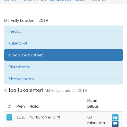
M3 Fully Loaded - 2019
Tiedot
Kuljettajat
Kilpailut & tulokset
Pistetilanne
Yhteydenotto
Kilpailukalenteri
M3 Fully Loaded - 2019
Kisan
#
Pvm
Rata
pituus
11.8.
Nürburgring GP/F
60
1
minuuttia