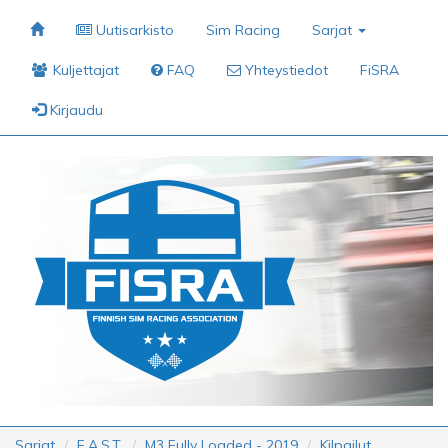
Uutisarkisto
Sim Racing
Sarjat
Kuljettajat
FAQ
Yhteystiedot
FiSRA
Kirjaudu
Sarjat
F.A.S.T.
M3 Fully Loaded - 2019
Kilpailut