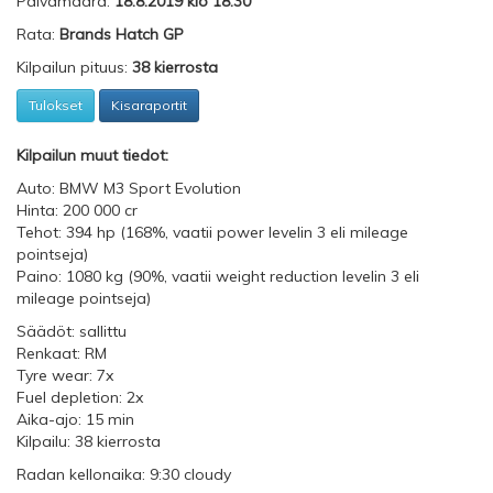
Päivämäärä:
18.8.2019 klo 18:30
Rata:
Brands Hatch GP
Kilpailun pituus:
38 kierrosta
Tulokset
Kisaraportit
Kilpailun muut tiedot:
Auto: BMW M3 Sport Evolution
Hinta: 200 000 cr
Tehot: 394 hp (168%, vaatii power levelin 3 eli mileage
pointseja)
Paino: 1080 kg (90%, vaatii weight reduction levelin 3 eli
mileage pointseja)
Säädöt: sallittu
Renkaat: RM
Tyre wear: 7x
Fuel depletion: 2x
Aika-ajo: 15 min
Kilpailu: 38 kierrosta
Radan kellonaika: 9:30 cloudy