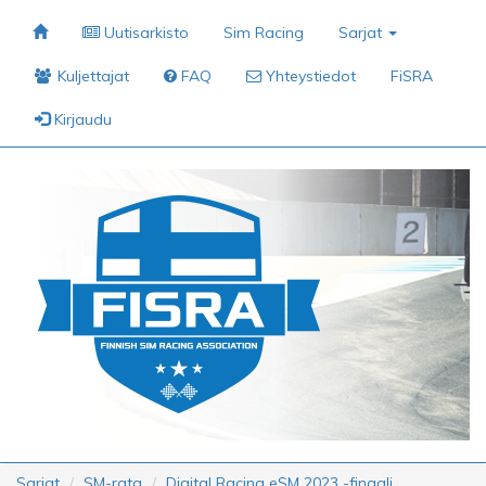
Uutisarkisto
Sim Racing
Sarjat
Kuljettajat
FAQ
Yhteystiedot
FiSRA
Kirjaudu
Sarjat
SM-rata
Digital Racing eSM 2023 -finaali