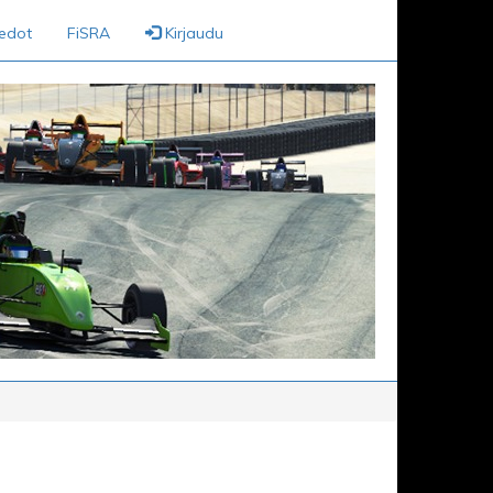
iedot
FiSRA
Kirjaudu