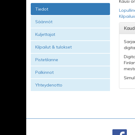
Kausi on
Tiedot
Lopullin
Kilpailu
Säännöt
Kaud
Kuljettajat
Sarja
Kilpailut & tulokset
digit
Digit
Pistetilanne
Finla
mesta
Palkinnot
Simul
Yhteydenotto