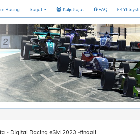
im Racing
Sarjat
Kuljettajat
FAQ
Yhteyst
i
a - Digital Racing eSM 2023 -finaali