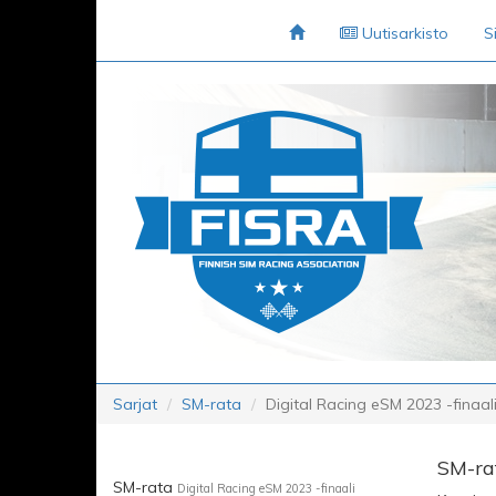
Uutisarkisto
S
Sarjat
SM-rata
Digital Racing eSM 2023 -finaal
SM-rat
SM-rata
Digital Racing eSM 2023 -finaali