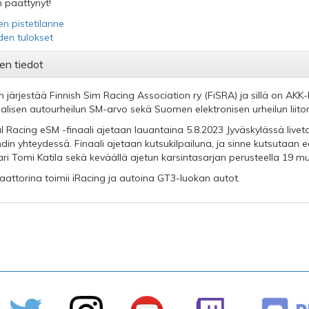
 päättynyt!
en pistetilanne
iden tulokset
en tiedot
n järjestää Finnish Sim Racing Association ry (FiSRA) ja sillä on AKK-
aalisen autourheilun SM-arvo sekä Suomen elektronisen urheilun liiton
al Racing eSM -finaali ajetaan lauantaina 5.8.2023 Jyväskylässä liv
ndin yhteydessä. Finaali ajetaan kutsukilpailuna, ja sinne kutsutaan
ri Tomi Katila sekä keväällä ajetun karsintasarjan perusteella 19 mu
aattorina toimii iRacing ja autoina GT3-luokan autot.