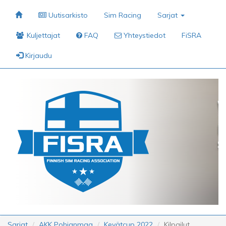
Uutisarkisto
Sim Racing
Sarjat
Kuljettajat
FAQ
Yhteystiedot
FiSRA
Kirjaudu
Sarjat
AKK Pohjanmaa
Kevätcup 2022
Kilpailut