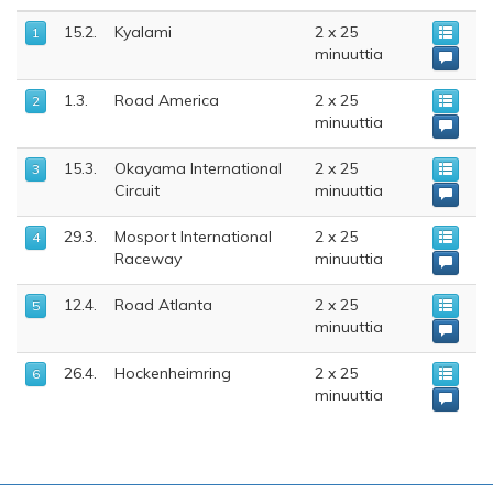
15.2.
Kyalami
2 x 25
1
minuuttia
1.3.
Road America
2 x 25
2
minuuttia
15.3.
Okayama International
2 x 25
3
Circuit
minuuttia
29.3.
Mosport International
2 x 25
4
Raceway
minuuttia
12.4.
Road Atlanta
2 x 25
5
minuuttia
26.4.
Hockenheimring
2 x 25
6
minuuttia