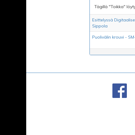
Tägillä "Toikka" löyty
Esittelyssä Digitaalis
Sippola
Puolivälin krouvi - S