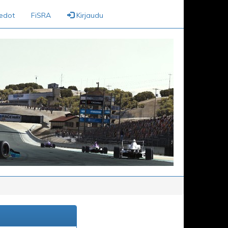
iedot
FiSRA
Kirjaudu