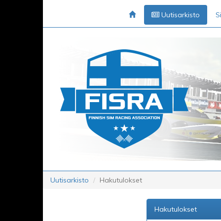
Uutisarkisto
S
Uutisarkisto
Hakutulokset
Hakutulokset