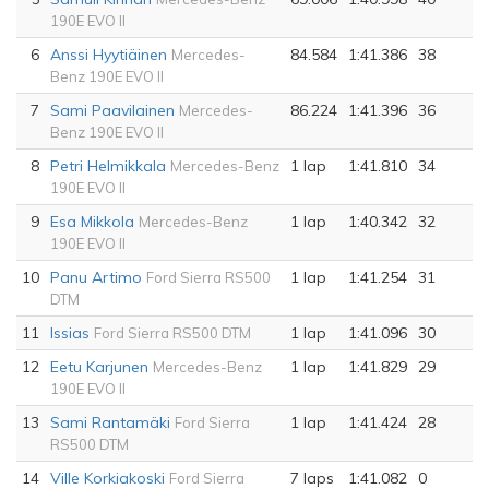
190E EVO II
6
Anssi Hyytiäinen
84.584
1:41.386
38
Mercedes-
Benz 190E EVO II
7
Sami Paavilainen
86.224
1:41.396
36
Mercedes-
Benz 190E EVO II
8
Petri Helmikkala
1 lap
1:41.810
34
Mercedes-Benz
190E EVO II
9
Esa Mikkola
1 lap
1:40.342
32
Mercedes-Benz
190E EVO II
10
Panu Artimo
1 lap
1:41.254
31
Ford Sierra RS500
DTM
11
Issias
1 lap
1:41.096
30
Ford Sierra RS500 DTM
12
Eetu Karjunen
1 lap
1:41.829
29
Mercedes-Benz
190E EVO II
13
Sami Rantamäki
1 lap
1:41.424
28
Ford Sierra
RS500 DTM
14
Ville Korkiakoski
7 laps
1:41.082
0
Ford Sierra