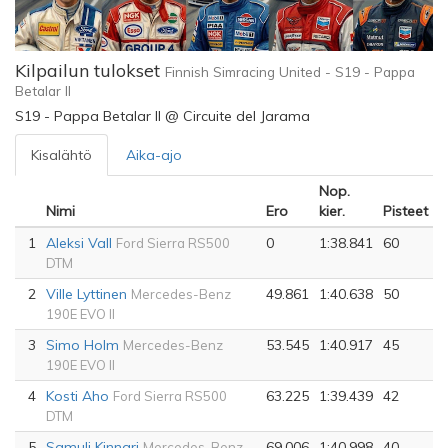
Kilpailun tulokset
Finnish Simracing United - S19 - Pappa
Betalar II
S19 - Pappa Betalar II @ Circuite del Jarama
Kisalähtö
Aika-ajo
Nop.
Nimi
Ero
kier.
Pisteet
1
Aleksi Vall
0
1:38.841
60
Ford Sierra RS500
DTM
2
Ville Lyttinen
49.861
1:40.638
50
Mercedes-Benz
190E EVO II
3
Simo Holm
53.545
1:40.917
45
Mercedes-Benz
190E EVO II
4
Kosti Aho
63.225
1:39.439
42
Ford Sierra RS500
DTM
5
Samuli Kinnari
69.006
1:40.998
40
Mercedes-Benz