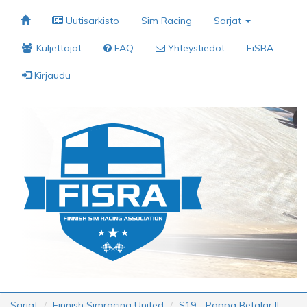
Uutisarkisto
Sim Racing
Sarjat
Kuljettajat
FAQ
Yhteystiedot
FiSRA
Kirjaudu
Sarjat
Finnish Simracing United
S19 - Pappa Betalar II