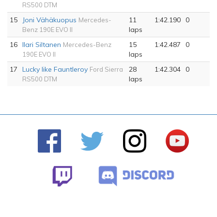
RS500 DTM
15
Joni Vähäkuopus
11
1:42.190
0
Mercedes-
laps
Benz 190E EVO II
16
Ilari Siltanen
15
1:42.487
0
Mercedes-Benz
laps
190E EVO II
17
Lucky like Fauntleroy
28
1:42.304
0
Ford Sierra
laps
RS500 DTM