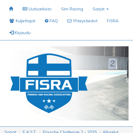
Uutisarkisto
Sim Racing
Sarjat
Kuljettajat
FAQ
Yhteystiedot
FiSRA
Kirjaudu
Sarjat
F.A.S.T.
Porsche Challenge 2 - 2025
Kilpailut