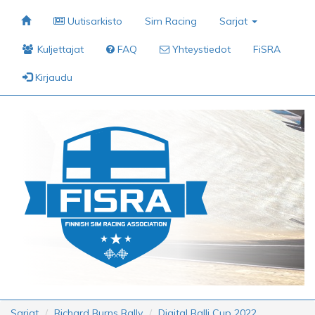
Uutisarkisto
Sim Racing
Sarjat
Kuljettajat
FAQ
Yhteystiedot
FiSRA
Kirjaudu
Sarjat
Richard Burns Rally
Digital Ralli Cup 2022