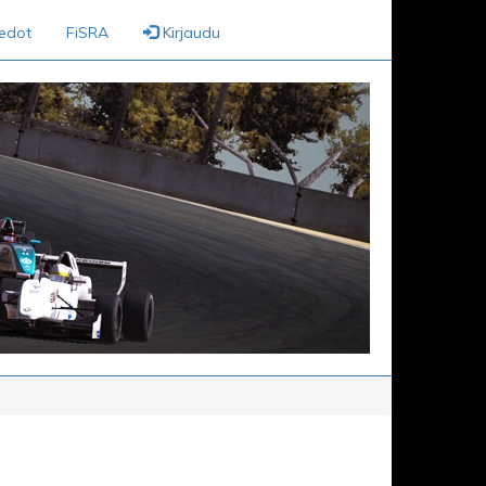
iedot
FiSRA
Kirjaudu