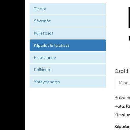
Tiedot
Säännöt
Kuljettajat
Kilpailut & tulokset
Pistetilanne
Palkinnot
Osaki
Yhteydenotto
Kilpai
Päiväm
Rata:
Re
Kilpailu
Kilpailu