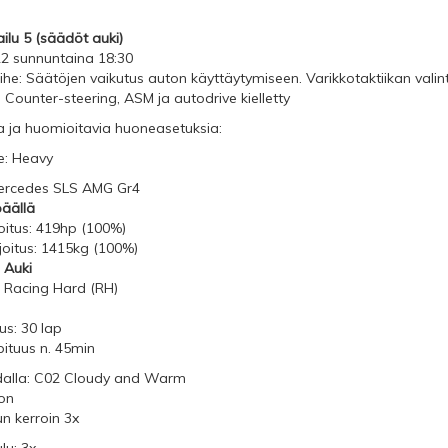
ilu 5 (säädöt auki)
22 sunnuntaina 18:30
ihe: Säätöjen vaikutus auton käyttäytymiseen. Varikkotaktiikan vali
 Counter-steering, ASM ja autodrive kielletty
ia ja huomioitavia huoneasetuksia:
: Heavy
ercedes SLS AMG Gr4
päällä
oitus: 419hp (100%)
joitus: 1415kg (100%)
 Auki
 Racing Hard (RH)
us: 30 lap
pituus n. 45min
dalla: C02 Cloudy and Warm
on
n kerroin 3x