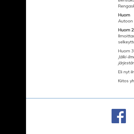
Bensaku
Rengask
Huom
Autoon 
Huom 2
Ilmoitta
selkeyt
Huom 3
Jälki-ilm
järjestä
Eli nyt 
Kiitos y