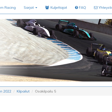
im Racing
Sarjat
Kuljettajat
FAQ
Yhteyst
un 2022
Kilpailut
Osakilpailu 5