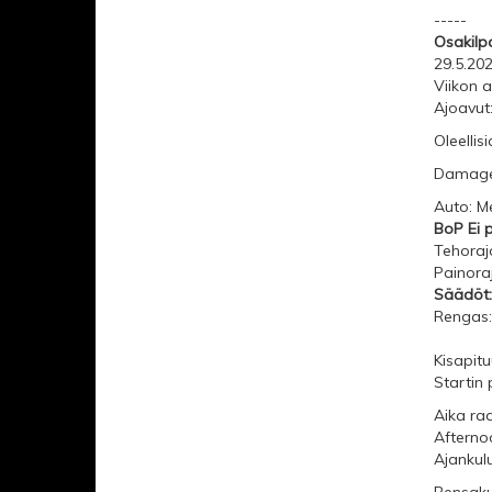
-----
Osakilpa
29.5.20
Viikon a
Ajoavut:
Oleellis
Damage
Auto: M
BoP Ei 
Tehoraj
Painora
Säädöt:
Rengas:
Kisapitu
Startin 
Aika ra
Afterno
Ajankulu