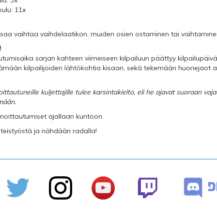
lu: 3x
ulu: 11x
saa vaihtaa vaihdelaatikon, muiden osien ostaminen tai vaihtaminen 
!
utumisaika sarjan kahteen viimeiseen kilpailuun päättyy kilpailupäivä
tämään kilpailijoiden lähtökohtia kisaan, sekä tekemään huonejaot 
oittautuneille kuljettajille tulee karsintakielto, eli he ajavat suoraan va
mään.
ilmoittautumiset ajallaan kuntoon.
hteistyöstä ja nähdään radalla!