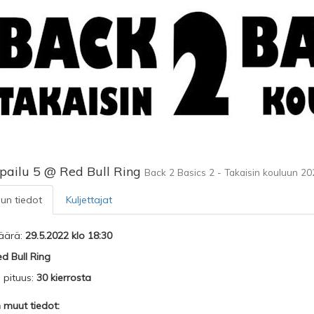
lpailu 5 @ Red Bull Ring
Back 2 Basics 2 - Takaisin kouluun 20
lun tiedot
Kuljettajat
äärä:
29.5.2022 klo 18:30
d Bull Ring
n pituus:
30 kierrosta
n muut tiedot: