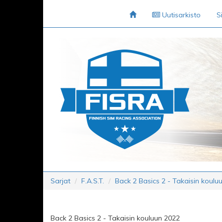
Uutisarkisto
S
Sarjat
F.A.S.T.
Back 2 Basics 2 - Takaisin koulu
Back 2 Basics 2 - Takaisin kouluun 2022