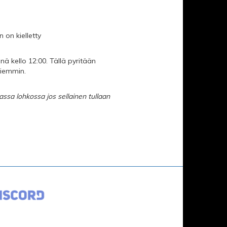
on kielletty
nä kello 12:00. Tällä pyritään
aiemmin.
jaassa lohkossa jos sellainen tullaan