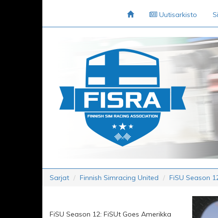
Uutisarkisto
S
Sarjat
Finnish Simracing United
FiSU Season 12
FiSU Season 12: FiSUt Goes Amerikka