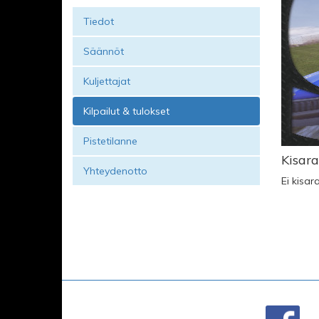
Tiedot
Säännöt
Kuljettajat
Kilpailut & tulokset
Pistetilanne
Kisara
Yhteydenotto
Ei kisar