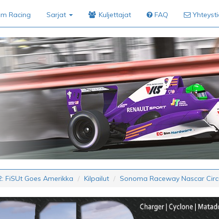
im Racing
Sarjat
Kuljettajat
FAQ
Yhteyst
: FiSUt Goes Amerikka
Kilpailut
Sonoma Raceway Nascar Circu