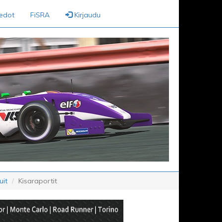
iedot
FiSRA
Kirjaudu
it
Kisaraportit