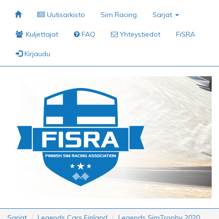
Uutisarkisto
Sim Racing
Sarjat
Kuljettajat
FAQ
Yhteystiedot
FiSRA
Kirjaudu
Sarjat
Legends Cars Finland
Legends SimTrophy 2020