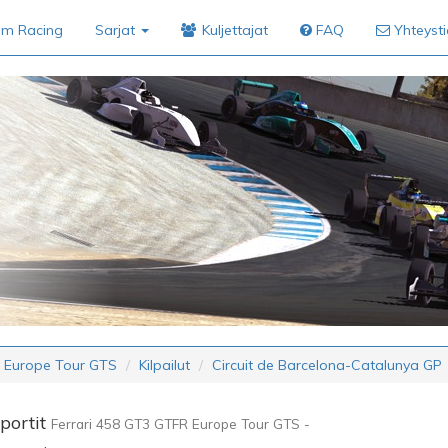
im Racing
Sarjat
Kuljettajat
FAQ
Yhteyst
R Europe Tour GTS
Kilpailut
Circuit de Barcelona-Catalunya GP
portit
Ferrari 458 GT3 GTFR Europe Tour GTS -