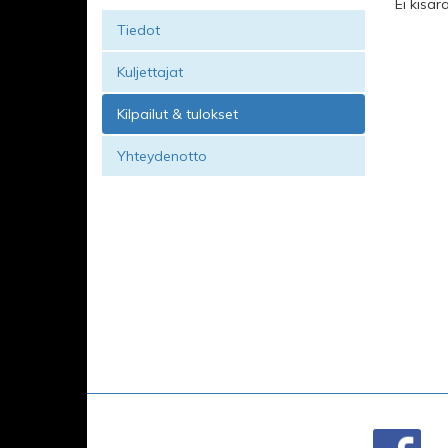
Ei kisar
Tiedot
Kuljettajat
Kilpailut & tulokset
Yhteydenotto