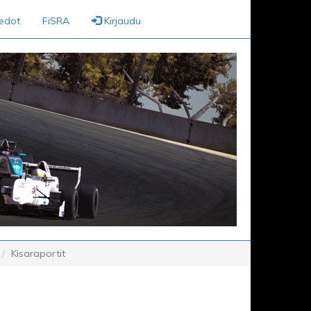
iedot
FiSRA
Kirjaudu
Kisaraportit