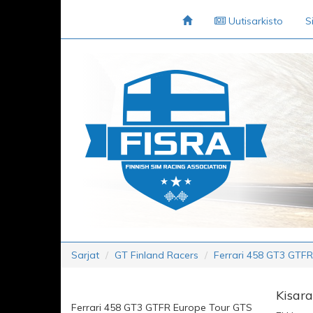
Uutisarkisto
S
Sarjat
GT Finland Racers
Ferrari 458 GT3 GTF
Kisara
Ferrari 458 GT3 GTFR Europe Tour GTS