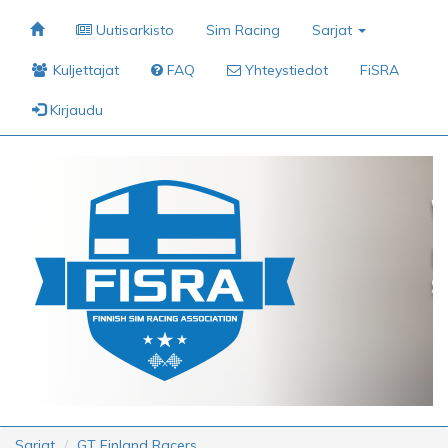
Uutisarkisto
Sim Racing
Sarjat
Kuljettajat
FAQ
Yhteystiedot
FiSRA
Kirjaudu
Sarjat
GT Finland Racers