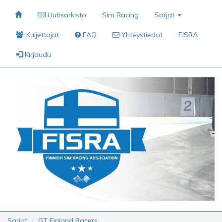
Uutisarkisto
Sim Racing
Sarjat
Kuljettajat
FAQ
Yhteystiedot
FiSRA
Kirjaudu
Sarjat
GT Finland Racers