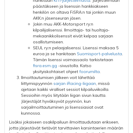
hankitaan
KITI-järjestelmästä
. Järjestelmään
päästäkseen ja lisenssin hankkiakseen
henkilön on oltava FiSRA:n tai jonkin muun
AKK:n jäsenseuran jäsen.
Jokin muu AKK-Motorsport ry:n
kilpailijalisenssi. Ilmoittaja- tai huoltaja-
mekaanikkolisenssit eivät kelpaa sarjaan
osallistumiseen.
SEUL ry:n pelaajalisenssi. Lisenssi maksaa 5
euroa ja se hankitaan
Suomisport-palvelusta
.
Tämän lisenssi voimassaolo tarkistetaan
fisra.esm.gg
-sivustolla. Katso
yksityiskohtaiset ohjeet
foorumilta
.
Ilmoittautumisen jälkeen voit lähettää
liittymispyynnön
sarjan iRacing-liigaan
, missä
ajetaan kaikki viralliset sessiot kilpailuviikoilla.
Sessioihin myös liitytään liigan sivun kautta.
Järjestäjät hyväksyvät pyynnön, kun
sarjailmoittautuminen ja lisenssiasiat ovat
kunnossa.
Lisäksi jokaiseen osakilpailuun ilmoittaudutaan erikseen,
jotta järjestävät tietävät tarvittavien karsintaerien määrän