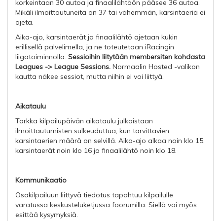
korkeintaan 30 autoa ja finaalilähtöön pääsee 36 autoa.
Mikäli ilmoittautuneita on 37 tai vähemmän, karsintaeriä ei
ajeta.
Aika-ajo, karsintaerät ja finaalilähtö ajetaan kukin
erillisellä palvelimella, ja ne toteutetaan iRacingin
liigatoiminnolla.
Sessioihin liitytään membersiten kohdasta
Leagues -> League Sessions.
Normaalin Hosted -valikon
kautta näkee sessiot, mutta niihin ei voi liittyä.
Aikataulu
Tarkka kilpailupäivän aikataulu julkaistaan
ilmoittautumisten sulkeuduttua, kun tarvittavien
karsintaerien määrä on selvillä. Aika-ajo alkaa noin klo 15,
karsintaerät noin klo 16 ja finaalilähtö noin klo 18.
Kommunikaatio
Osakilpailuun liittyvä tiedotus tapahtuu kilpailulle
varatussa keskusteluketjussa foorumilla. Siellä voi myös
esittää kysymyksiä.