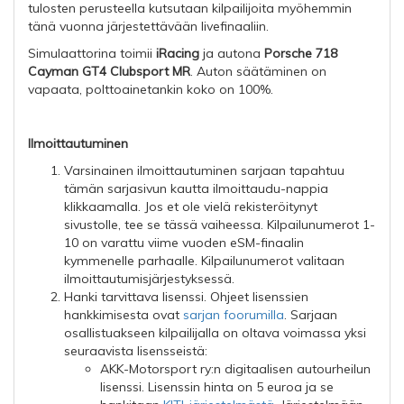
tulosten perusteella kutsutaan kilpailijoita myöhemmin
tänä vuonna järjestettävään livefinaaliin.
Simulaattorina toimii
iRacing
ja autona
Porsche 718
Cayman GT4 Clubsport MR
. Auton säätäminen on
vapaata, polttoainetankin koko on 100%.
Ilmoittautuminen
Varsinainen ilmoittautuminen sarjaan tapahtuu
tämän sarjasivun kautta ilmoittaudu-nappia
klikkaamalla. Jos et ole vielä rekisteröitynyt
sivustolle, tee se tässä vaiheessa. Kilpailunumerot 1-
10 on varattu viime vuoden eSM-finaalin
kymmenelle parhaalle. Kilpailunumerot valitaan
ilmoittautumisjärjestyksessä.
Hanki tarvittava lisenssi. Ohjeet lisenssien
hankkimisesta ovat
sarjan foorumilla
. Sarjaan
osallistuakseen kilpailijalla on oltava voimassa yksi
seuraavista lisensseistä:
AKK-Motorsport ry:n digitaalisen autourheilun
lisenssi. Lisenssin hinta on 5 euroa ja se