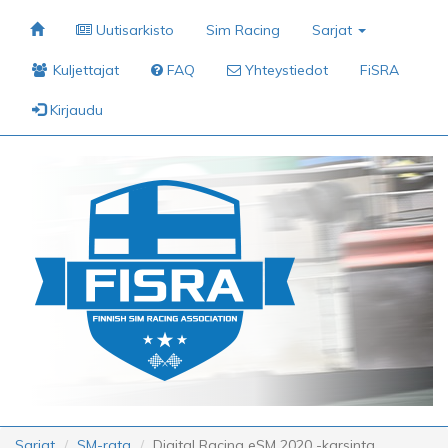
Uutisarkisto
Sim Racing
Sarjat
Kuljettajat
FAQ
Yhteystiedot
FiSRA
Kirjaudu
Sarjat
SM-rata
Digital Racing eSM 2020 -karsinta