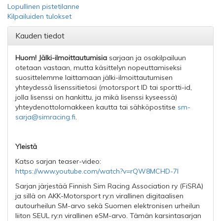
Lopullinen pistetilanne
Kilpailuiden tulokset
Kauden tiedot
Huom!
Jälki-ilmoittautumisia
sarjaan ja osakilpailuun
otetaan vastaan, mutta käsittelyn nopeuttamiseksi
suosittelemme laittamaan jälki-ilmoittautumisen
yhteydessä lisenssitietosi (motorsport ID tai sportti-id,
jolla lisenssi on hankittu, ja mikä lisenssi kyseessä)
yhteydenottolomakkeen kautta tai sähköpostitse
sm-
sarja@simracing.fi
.
Yleistä
Katso sarjan teaser-video:
https://www.youtube.com/watch?v=rQW8MCHD-7I
Sarjan järjestää Finnish Sim Racing Association ry (FiSRA)
ja sillä on AKK-Motorsport ry:n virallinen digitaalisen
autourheilun SM-arvo sekä Suomen elektronisen urheilun
liiton SEUL ry:n virallinen eSM-arvo. Tämän karsintasarjan