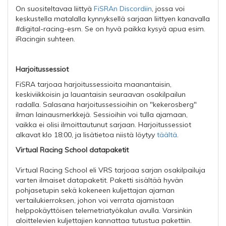
On suositeltavaa liittyä
FiSRAn Discordiin
, jossa voi
keskustella matalalla kynnyksellä sarjaan liittyen kanavalla
#digital-racing-esm. Se on hyvä paikka kysyä apua esim.
iRacingin suhteen.
Harjoitussessiot
FiSRA tarjoaa harjoitussessioita maanantaisin,
keskiviikkoisin ja lauantaisin seuraavan osakilpailun
radalla. Salasana harjoitussessioihin on "kekerosberg"
ilman lainausmerkkejä. Sessioihin voi tulla ajamaan,
vaikka ei olisi ilmoittautunut sarjaan. Harjoitussessiot
alkavat klo 18:00, ja lisätietoa niistä löytyy
täältä
.
Virtual Racing School datapaketit
Virtual Racing School eli VRS tarjoaa sarjan osakilpailuja
varten ilmaiset datapaketit. Paketti sisältää hyvän
pohjasetupin sekä kokeneen kuljettajan ajaman
vertailukierroksen, johon voi verrata ajamistaan
helppokäyttöisen telemetriatyökalun avulla. Varsinkin
aloittelevien kuljettajien kannattaa tutustua pakettiin.