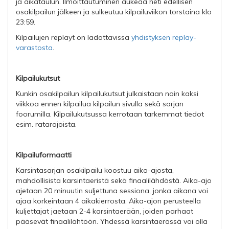
ja aikataulun. Ilmoittautuminen aukeaa heti edellisen
osakilpailun jälkeen ja sulkeutuu kilpailuviikon torstaina klo
23:59.
Kilpailujen replayt on ladattavissa
yhdistyksen replay-
varastosta
.
Kilpailukutsut
Kunkin osakilpailun kilpailukutsut julkaistaan noin kaksi
viikkoa ennen kilpailua kilpailun sivulla sekä sarjan
foorumilla. Kilpailukutsussa kerrotaan tarkemmat tiedot
esim. ratarajoista.
Kilpailuformaatti
Karsintasarjan osakilpailu koostuu aika-ajosta,
mahdollisista karsintaeristä sekä finaalilähdöstä. Aika-ajo
ajetaan 20 minuutin suljettuna sessiona, jonka aikana voi
ajaa korkeintaan 4 aikakierrosta. Aika-ajon perusteella
kuljettajat jaetaan 2-4 karsintaerään, joiden parhaat
pääsevät finaalilähtöön. Yhdessä karsintaerässä voi olla