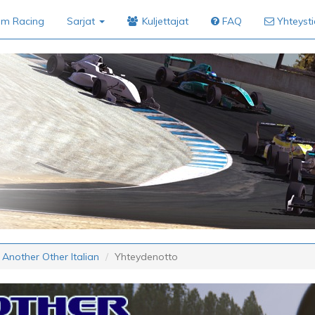
im Racing
Sarjat
Kuljettajat
FAQ
Yhteyst
 Another Other Italian
Yhteydenotto