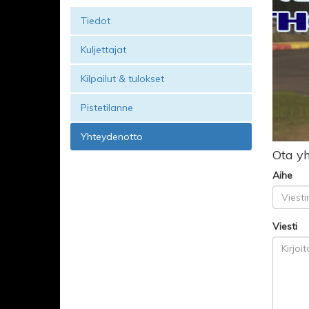
Tiedot
Kuljettajat
Kilpailut & tulokset
Pistetilanne
Yhteydenotto
Ota yh
Aihe
Viesti