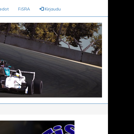
iedot
FiSRA
Kirjaudu