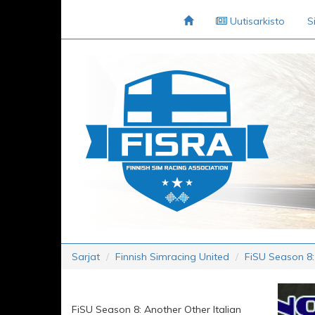
Uutisarkisto
S
Sarjat
Finnish Simracing United
FiSU Season 8:
FiSU Season 8: Another Other Italian