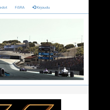
iedot
FiSRA
Kirjaudu