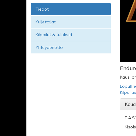
Tiedot
Kuljettajat
Kilpailut & tulokset
Yhteydenotto
Endur
Kausi on
Lopullin
Kilpailu
Kaud
F.A.S
Kisois