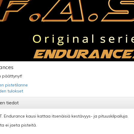
ances
 päättynyt!
en pistetilanne
iden tulokset
en tiedot
.T. Endurance kausi kattaa itsenäisiä kestävyys- ja pituuskilpailuja.
ta ei jaeta pisteitä.