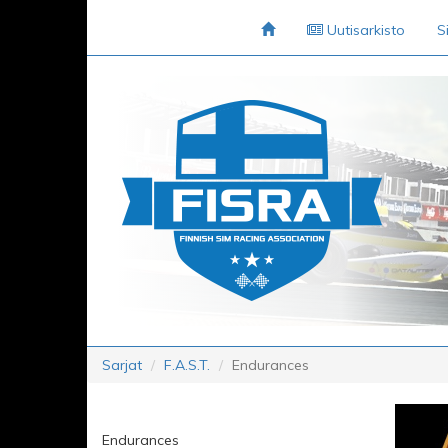
Uutisarkisto
S
Sarjat
F.A.S.T.
Endurances
Endurances