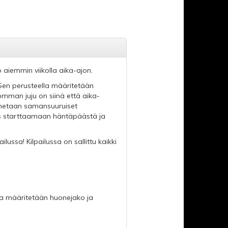
o aiemmin viikolla aika-ajon.
Sen perusteella määritetään
Homman juju on siinä että aika-
annetaan samansuu
ruiset
siis starttaamaan häntäpäästä ja
ssa! Kilpailussa on sallittu kaikki
lla määritetään huonejako ja