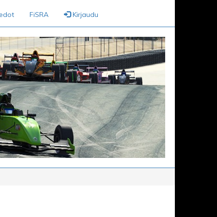
iedot
FiSRA
Kirjaudu