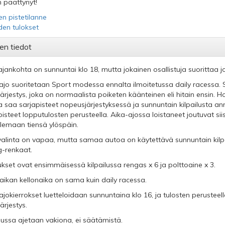
 päättynyt!
en pistetilanne
iden tulokset
en tiedot
ajankohta on sunnuntai klo 18, mutta jokainen osallistuja suorittaa j
ajo suoritetaan Sport modessa ennalta ilmoitetussa daily racessa. 
järjestys, joka on normaalista poiketen käänteinen eli hitain ensin. 
a saa sarjapisteet nopeusjärjestyksessä ja sunnuntain kilpailusta 
pisteet lopputulosten perusteella. Aika-ajossa loistaneet joutuvat 
elemaan tiensä ylöspäin.
alinta on vapaa, mutta samaa autoa on käytettävä sunnuntain kilpailu
g-renkaat.
ukset ovat ensimmäisessä kilpailussa rengas x 6 ja polttoaine x 3.
aikan kellonaika on sama kuin daily racessa.
ajokierrokset luetteloidaan sunnuntaina klo 16, ja tulosten perustee
ärjestys.
ilussa ajetaan vakiona, ei säätämistä.