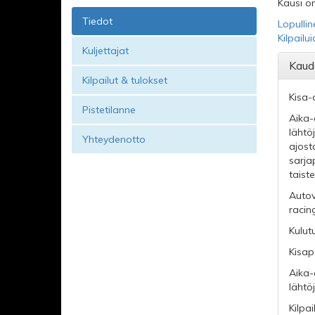
Kausi on
Tiedot
Lopullin
Kilpailu
Kuljettajat
Kaud
Kilpailut & tulokset
Kisa-
Pistetilanne
Aika-
lähtö
Yhteydenotto
ajost
sarja
taist
Autov
racin
Kulut
Kisap
Aika-
lähtöj
Kilpa