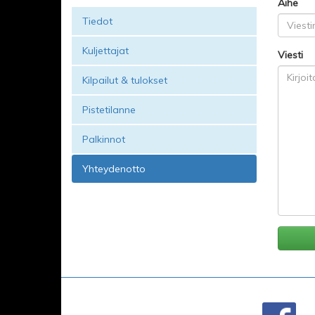
Aihe
Tiedot
Kuljettajat
Viesti
Kilpailut & tulokset
Pistetilanne
Palkinnot
Yhteydenotto