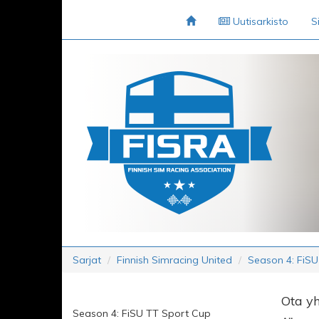
Uutisarkisto
S
Sarjat
Finnish Simracing United
Season 4: FiS
Ota yh
Season 4: FiSU TT Sport Cup