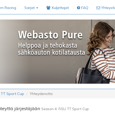
im Racing
Sarjat
Kuljettajat
FAQ
Yhteyst
U TT Sport Cup
Yhteydenotto
teyttä järjestäjään
Season 4: FiSU TT Sport Cup