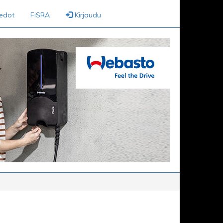
iedot
FiSRA
Kirjaudu