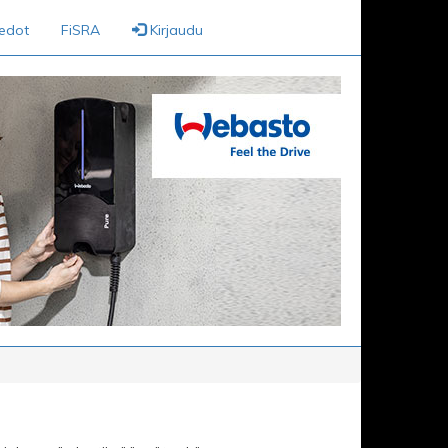
iedot
FiSRA
Kirjaudu