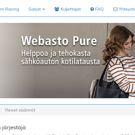
im Racing
Sarjat
Kuljettajat
FAQ
Yhteyst
Yleiset säännöt
 järjestäjä