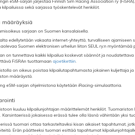
ngin eSM-sarjan järjestää Finnish Sim Racing Association ry (FiSRA)
 kilpailuissa sekä sarjassa työskentelevät henkilöt.
iä määräyksiä
tumisoikeus sarjaan on Suomen kansalaisella.
jalta edellytetään vakaata internet-yhteyttä, turvalliseen ajamiseen 
aolevaa Suomen elektronisen urheilun liiton SEUL ry:n myöntämää pe
jan on tunnettava kaikki kilpailua koskevat säännöt ja noudatettava n
ttävä FiSRAn tuottamaan
ajoetikettiin
.
tolla on oikeus poistaa kilpailutapahtumasta jokainen kuljettaja ja 
ston määräystä.
ing eSM-sarjan ohjelmistona käytetään iRacing-simulaattoria.
rointi
stoon kuuluu kilpailunjohtajan määrittelemät henkilöt. Tuomaristo
a. Karsintaerissä jokaisessa erässä tulee olla läsnä vähintään yksi tu
erissä tuomari ottaa tarkasteltaviksi kisan aikaiset tapahtumat, jot
teitä. Erän päätteeksi tuomari esittää tapahtumat kilpailunjohtajalle