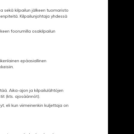
na sekä kilpailun jälkeen tuomaristo
enpiteitä. Kilpailunjohtaja yhdessä
älkeen foorumilla osakilpailun
ikenlainen epäasiallinen
keisiin.
tää. Aika-ajon ja kilpailulähtöjen
tit (kts. ajosäännöt).
t, eli kun viimeinenkin kuljettaja on