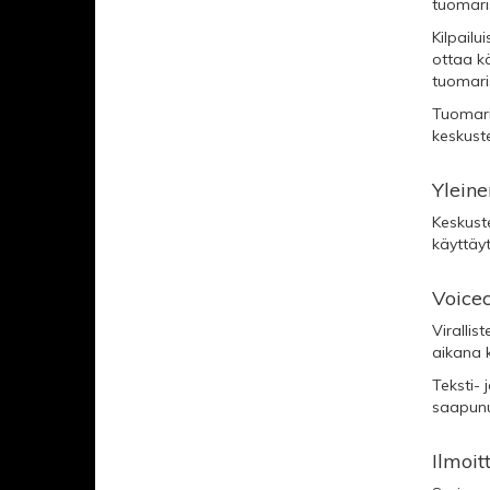
tuomari
Kilpailu
ottaa kä
tuomari
Tuomaris
keskuste
Yleine
Keskuste
käyttäyt
Voicec
Virallis
aikana k
Teksti- 
saapunut
Ilmoi