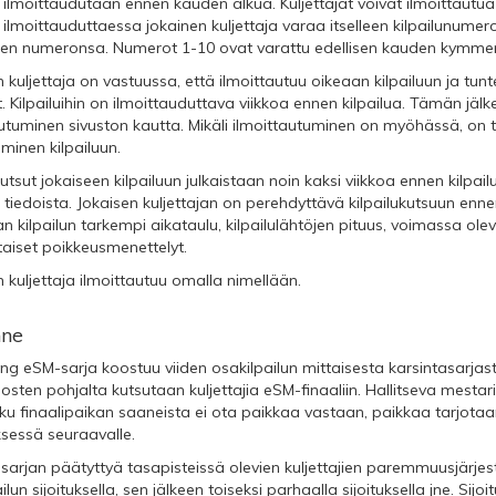
 ilmoittaudutaan ennen kauden alkua. Kuljettajat voivat ilmoittaut
ilmoittauduttaessa jokainen kuljettaja varaa itselleen kilpailunumeron
inen numeronsa. Numerot 1-10 ovat varattu edellisen kauden kymmenel
 kuljettaja on vastuussa, että ilmoittautuu oikeaan kilpailuun ja tun
 Kilpailuihin on ilmoittauduttava viikkoa ennen kilpailua. Tämän jälk
utuminen sivuston kautta. Mikäli ilmoittautuminen on myöhässä, on tu
uminen kilpailuun.
kutsut jokaiseen kilpailuun julkaistaan noin kaksi viikkoa ennen kilpail
n tiedoista. Jokaisen kuljettajan on perehdyttävä kilpailukutsuun enne
n kilpailun tarkempi aikataulu, kilpailulähtöjen pituus, voimassa ole
taiset poikkeusmenettelyt.
 kuljettaja ilmoittautuu omalla nimellään.
ne
ng eSM-sarja koostuu viiden osakilpailun mittaisesta karsintasarjasta
osten pohjalta kutsutaan kuljettajia eSM-finaaliin. Hallitseva mestari
oku finaalipaikan saaneista ei ota paikkaa vastaan, paikkaa tarjota
ksessä seuraavalle.
sarjan päätyttyä tasapisteissä olevien kuljettajien paremmuusjärjest
ilun sijoituksella, sen jälkeen toiseksi parhaalla sijoituksella jne. Sijo