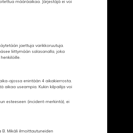
oitettua määräaikaa. Järjestäjä ei voi
äytetään jaettuja varikkoruutuja.
pääsee liittymään salasanalla, joka
henkilöille.
 aika-ajossa enintään 4 aikakierrosta.
ä aikaa useampia. Kukin kilpailija voi
un esteeseen (incident-merkintä), ei
 B. Mikäli ilmoittautuneiden