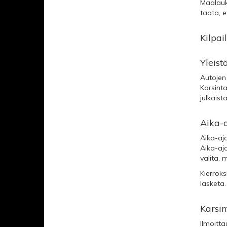
Maalauks
taata, 
Kilpai
Yleist
Autojen 
Karsinta
julkaist
Aika-
Aika-ajo
Aika-ajo
valita, m
Kierroks
lasketa.
Karsin
Ilmoitta