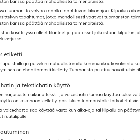
ston kanssa päättää mahdollisista toimenpiteistä.
issa tuomaristo valvoo radalla tapahtuvaa kilvanajoa. Kilpailun aika
sittelyyn tapahtumat, jotka mahdollisesti vaativat tuomariston toim
ston kanssa päättää mahdollisista toimenpiteistä.
ton käsittelyssä olleet tilanteet ja päätökset julkaistaan kilpailun j
luketjussa.
n etiketti
lupalstoilla ja palvelun mahdollistamilla kommunikaatiovälineillä ka
yminen on ehdottomasti kielletty. Tuomaristo puuttuu havaittuihin rik
hatin ja tekstichatin käyttö
ten harjoitusten aikana teksti- ja voicechatin turhaa käyttöä tulee vält
äyttö on kokonaan kielletty, pois lukien tuomaristolle tarkoitetut vies
ja voicechattia saa käyttää vasta kun aika-ajo tai kilpailu on päättyny
 ruutulipulle.
ttautuminen