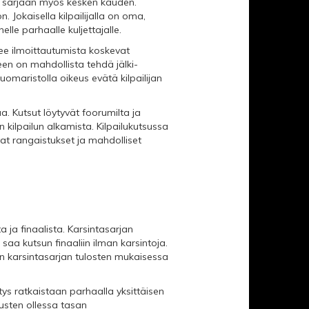
ua sarjaan myös kesken kauden.
. Jokaisella kilpailijalla on oma,
le parhaalle kuljettajalle.
tee ilmoittautumista koskevat
een on mahdollista tehdä jälki-
omaristolla oikeus evätä kilpailijan
ua. Kutsut löytyvät foorumilta ja
n kilpailun alkamista. Kilpailukutsussa
vat rangaistukset ja mahdolliset
 ja finaalista. Karsintasarjan
 saa kutsun finaaliin ilman karsintoja.
an karsintasarjan tulosten mukaisessa
ys ratkaistaan parhaalla yksittäisen
itusten ollessa tasan