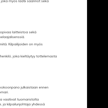
, joka myös laatii säännöt sekä
sopivaa laitteistoa sekä
laajalisenssiä.
iitä. Kilpailijoiden on myös
henkilö, joka kieltäytyy tottelemasta
n kokoonpano julkaistaan ennen
omari.
ka vaativat tuomaristolta
, ja kilpailunjohtaja yhdessä