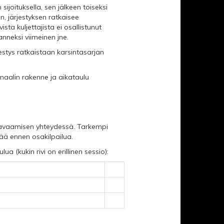
ijoituksella, sen jälkeen toiseksi
n, järjestyksen ratkaisee
sta kuljettajista ei osallistunut
anneksi viimeinen jne.
estys ratkaistaan karsintasarjan
inaalin rakenne ja aikataulu
en avaamisen yhteydessä. Tarkempi
vää ennen osakilpailua.
 (kukin rivi on erillinen sessio):