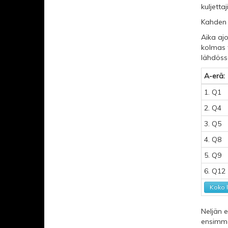
kuljetta
Kahden j
Aika aj
kolmas 
lähdöss
A-erä:
1. Q1
2. Q4
3. Q5
4. Q8
5. Q9
6. Q12
Koko 
Neljän 
ensimmä