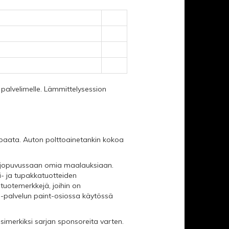
yä palvelimelle. Lämmittelysession
paata. Auton polttoainetankin kokoa
 ajopuvussaan omia maalauksiaan.
i- ja tupakkatuotteiden
tuotemerkkejä, joihin on
g-palvelun paint-osiossa käytössä
 esimerkiksi sarjan sponsoreita varten.