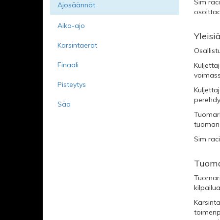
Sim raci
Ajosäännöt
Yleistä
osoittaa
Aika-ajo
Yleis
Karsintaerät
Osallis
Finaali
Kuljetta
voimass
Pisteytys
Kuljetta
perehdy
Sää
Tuomaris
tuomari
Sim rac
Tuoma
Tuomari
kilpailu
Karsinta
toimenpi