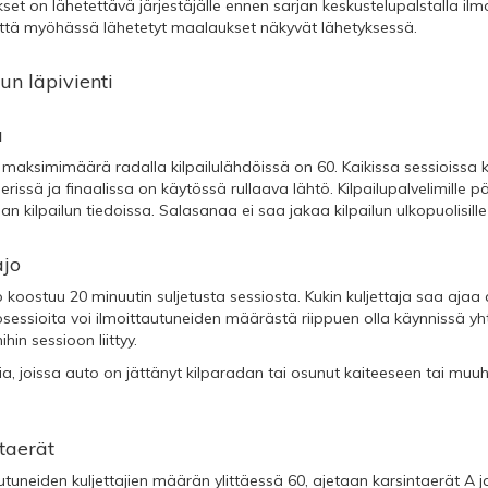
et on lähetettävä järjestäjälle ennen sarjan keskustelupalstalla ilm
että myöhässä lähetetyt maalaukset näkyvät lähetyksessä.
lun läpivienti
ä
maksimimäärä radalla kilpailulähdöissä on 60. Kaikissa sessioissa k
erissä ja finaalissa on käytössä rullaava lähtö. Kilpailupalvelimille 
aan kilpailun tiedoissa. Salasanaa ei saa jakaa kilpailun ulkopuolisille 
ajo
 koostuu 20 minuutin suljetusta sessiosta. Kukin kuljettaja saa ajaa
sessioita voi ilmoittautuneiden määrästä riippuen olla käynnissä yht
ihin sessioon liittyy.
ia, joissa auto on jättänyt kilparadan tai osunut kaiteeseen tai muuh
taerät
utuneiden kuljettajien määrän ylittäessä 60, ajetaan karsintaerät A ja