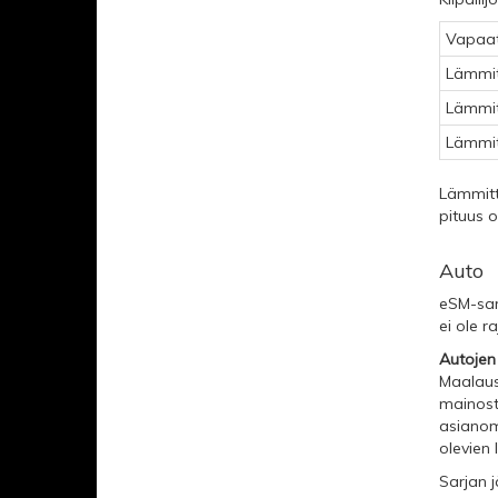
Vapaat 
Lämmitt
Lämmit
Lämmitt
Lämmitte
pituus o
Auto
eSM-sar
ei ole ra
Autojen
Maalaus
mainost
asianomi
olevien 
Sarjan j