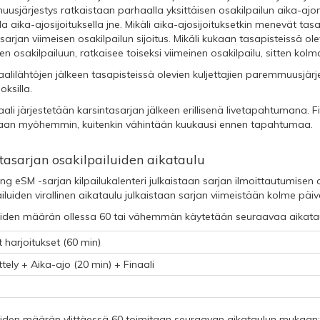
sjärjestys ratkaistaan parhaalla yksittäisen osakilpailun aika-ajon s
a aika-ajosijoituksella jne. Mikäli aika-ajosijoituksetkin menevät tasa
sarjan viimeisen osakilpailun sijoitus. Mikäli kukaan tasapisteissä olevi
en osakilpailuun, ratkaisee toiseksi viimeinen osakilpailu, sitten kolm
alilähtöjen jälkeen tasapisteissä olevien kuljettajien paremmuusjärj
oksilla.
ali järjestetään karsintasarjan jälkeen erillisenä livetapahtumana. F
etaan myöhemmin, kuitenkin vähintään kuukausi ennen tapahtumaa.
tasarjan osakilpailuiden aikataulu
ing eSM -sarjan kilpailukalenteri julkaistaan sarjan ilmoittautumis
iluiden virallinen aikataulu julkaistaan sarjan viimeistään kolme päi
joiden määrän ollessa 60 tai vähemmän käytetään seuraavaa aikataulua
harjoitukset (60 min)
ely + Aika-ajo (20 min) + Finaali
ijoiden määrän ylittäessä 60 toimitaan seuraavan aikataulun mukaan: