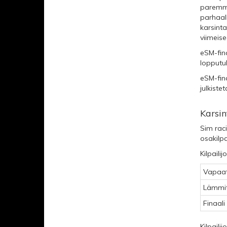
paremmuu
parhaall
karsinta
viimeise
eSM-fina
lopputul
eSM-fina
julkist
Karsin
Sim rac
osakilpa
Kilpaili
Vapaat 
Lämmitt
Finaali
Kilpail