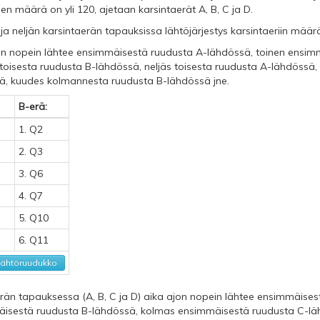
jien määrä on yli 120, ajetaan karsintaerät A, B, C ja D.
a neljän karsintaerän tapauksissa lähtöjärjestys karsintaeriin määr
on nopein lähtee ensimmäisestä ruudusta A-lähdössä, toinen ensim
toisesta ruudusta B-lähdössä, neljäs toisesta ruudusta A-lähdössä,
ä, kuudes kolmannesta ruudusta B-lähdössä jne.
B-erä:
1. Q2
2. Q3
3. Q6
4. Q7
5. Q10
6. Q11
lähtöruudukko
erän tapauksessa (A, B, C ja D) aika ajon nopein lähtee ensimmäise
isestä ruudusta B-lähdössä, kolmas ensimmäisestä ruudusta C-lä