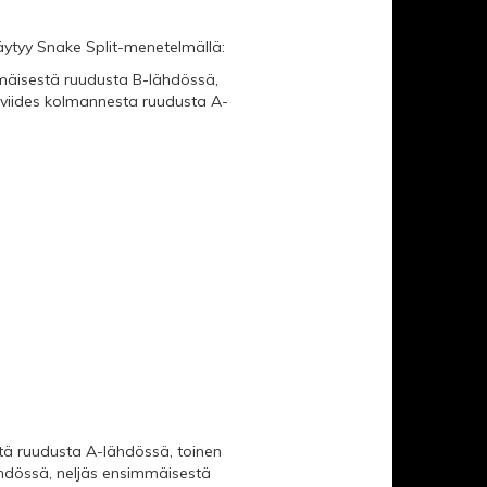
äytyy Snake Split-menetelmällä:
mäisestä ruudusta B-lähdössä,
 viides kolmannesta ruudusta A-
stä ruudusta A-lähdössä, toinen
hdössä, neljäs ensimmäisestä