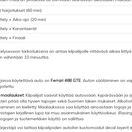
harjoitukset (60 min)
ely + Aika-ajo (20 min)
tely + Karsintaerät
ely + Finaali
lysession tarkoituksena on antaa kilpailijoille riittävästi aikaa liitt
n vähintään 10 minuuttia.
jassa käytettävä auto on
Ferrari 488 GTE
. Auton säätäminen on va
joitettu.
 maalaukset:
Kilpailijat saavat käyttää autossaan, kypärässään ja
ten pitää olla hyvien tapojen sekä Suomen lakien mukaiset. Alkohol
aminen on kielletty. Maalauksissa saa käyttää ainoastaan logoja ja 
stajien kirjallinen lupa tai muu asianmukainen käyttöoikeus. iRacin
logojen ja tuotemerkkien käyttö on sallittua.
ärjestäjä voi laittaa kilpailijoiden autoihin kustomoidut decal layerit