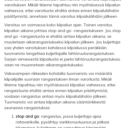
varoituksen. Mikäli tilanne tapahtuu niin myöhäisessä kilpailun
vaiheessa, ettei varoitusta ehditä antaa ennen kilpailulähdön
päättymistä, annetaan tämä varoitus kilpailulähdön jälkeen.
Varoitus on voimassa koko kilpailun ajan. Toinen varoitus
kilpailun aikana johtaa stop and go -rangaistukseen. Jos stop
and go -rangaistusta ei ehditä antaa kilpailun aikana, se
muutetaan aikarangaistukseksi kilpailun jälkeen. Jos kuljettaja
saa yhden varoituksen kahdessa kilpailussa peräkkäin,
tuomaristo langettaa kuljettajalle lähtöruuturangaistuksen.
Sarjan viimeisestä kilpailusta ei jaeta lähtöruuturangaistuksia,
vaan ne muunnetaan aikarangaistukseksi.
Vakavampien rikkeiden kohdalla tuomaristo voi määrätä
kilpailijalle suoraan rangaistuksen ilman varoitusta. Mikäli
tilanne tapahtuu niin myöhäisessä kilpailun vaiheessa, ettei
rangaistusta ehditä antaa ennen kilpailun päättymistä,
voidaan rangaistus antaa myös kilpailulähdön jälkeen.
Tuomaristo voi antaa kilpailun aikana sääntörikkeistä
seuraavia rangaistuksia:
stop and go
: rangaistus, jossa kuljettaja ajaa
ratavarikolle, pysähtyy varikkoruutuunsa ja jatkaa
kilvanajoa. kuljettajan on saavuttava kärsimään