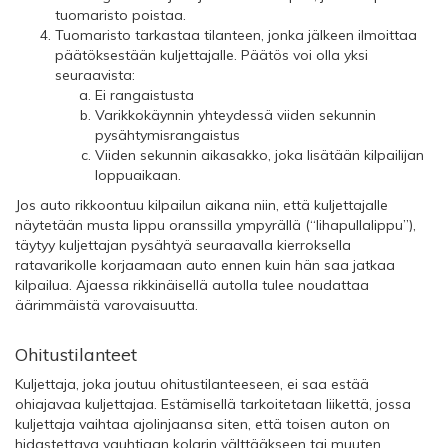
tuomaristo poistaa.
Tuomaristo tarkastaa tilanteen, jonka jälkeen ilmoittaa
päätöksestään kuljettajalle. Päätös voi olla yksi
seuraavista:
Ei rangaistusta
Varikkokäynnin yhteydessä viiden sekunnin
pysähtymisrangaistus
Viiden sekunnin aikasakko, joka lisätään kilpailijan
loppuaikaan.
Jos auto rikkoontuu kilpailun aikana niin, että kuljettajalle
näytetään musta lippu oranssilla ympyrällä (“lihapullalippu”),
täytyy kuljettajan pysähtyä seuraavalla kierroksella
ratavarikolle korjaamaan auto ennen kuin hän saa jatkaa
kilpailua. Ajaessa rikkinäisellä autolla tulee noudattaa
äärimmäistä varovaisuutta.
Ohitustilanteet
Kuljettaja, joka joutuu ohitustilanteeseen, ei saa estää
ohiajavaa kuljettajaa. Estämisellä tarkoitetaan liikettä, jossa
kuljettaja vaihtaa ajolinjaansa siten, että toisen auton on
hidastettava vauhtiaan kolarin välttääkseen tai muuten