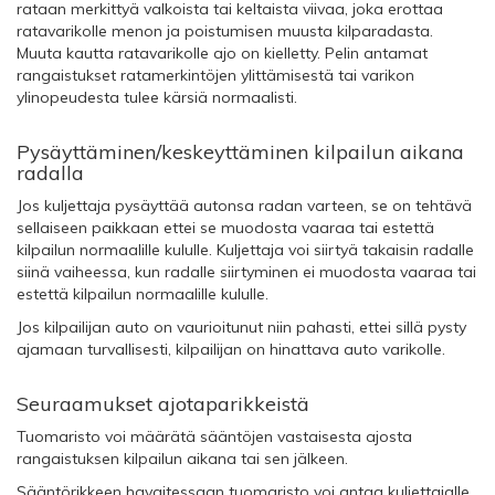
rataan merkittyä valkoista tai keltaista viivaa, joka erottaa
ratavarikolle menon ja poistumisen muusta kilparadasta.
Muuta kautta ratavarikolle ajo on kielletty. Pelin antamat
rangaistukset ratamerkintöjen ylittämisestä tai varikon
ylinopeudesta tulee kärsiä normaalisti.
Pysäyttäminen/keskeyttäminen kilpailun aikana
radalla
Jos kuljettaja pysäyttää autonsa radan varteen, se on tehtävä
sellaiseen paikkaan ettei se muodosta vaaraa tai estettä
kilpailun normaalille kululle. Kuljettaja voi siirtyä takaisin radalle
siinä vaiheessa, kun radalle siirtyminen ei muodosta vaaraa tai
estettä kilpailun normaalille kululle.
Jos kilpailijan auto on vaurioitunut niin pahasti, ettei sillä pysty
ajamaan turvallisesti, kilpailijan on hinattava auto varikolle.
Seuraamukset ajotaparikkeistä
Tuomaristo voi määrätä sääntöjen vastaisesta ajosta
rangaistuksen kilpailun aikana tai sen jälkeen.
Sääntörikkeen havaitessaan tuomaristo voi antaa kuljettajalle