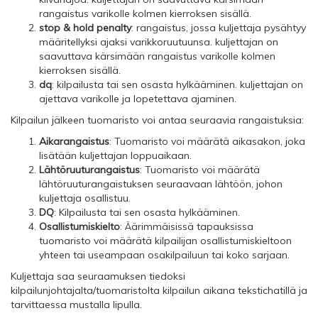
rangaistus varikolle kolmen kierroksen sisällä.
stop & hold penalty
: rangaistus, jossa kuljettaja pysähtyy
määritellyksi ajaksi varikkoruutuunsa. kuljettajan on
saavuttava kärsimään rangaistus varikolle kolmen
kierroksen sisällä.
dq
: kilpailusta tai sen osasta hylkääminen. kuljettajan on
ajettava varikolle ja lopetettava ajaminen.
Kilpailun jälkeen tuomaristo voi antaa seuraavia rangaistuksia:
Aikarangaistus
: Tuomaristo voi määrätä aikasakon, joka
lisätään kuljettajan loppuaikaan.
Lähtöruuturangaistus
: Tuomaristo voi määrätä
lähtöruuturangaistuksen seuraavaan lähtöön, johon
kuljettaja osallistuu.
DQ
: Kilpailusta tai sen osasta hylkääminen.
Osallistumiskielto
: Äärimmäisissä tapauksissa
tuomaristo voi määrätä kilpailijan osallistumiskieltoon
yhteen tai useampaan osakilpailuun tai koko sarjaan.
Kuljettaja saa seuraamuksen tiedoksi
kilpailunjohtajalta/tuomaristolta kilpailun aikana tekstichatillä ja
tarvittaessa mustalla lipulla.