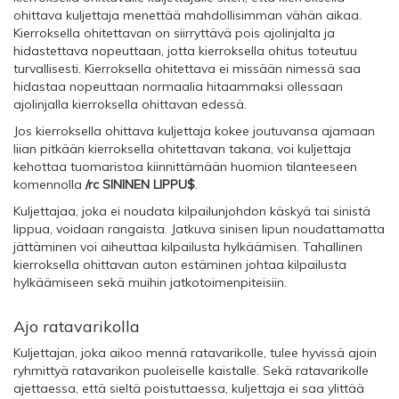
ohittava kuljettaja menettää mahdollisimman vähän aikaa.
Kierroksella ohitettavan on siirryttävä pois ajolinjalta ja
hidastettava nopeuttaan, jotta kierroksella ohitus toteutuu
turvallisesti. Kierroksella ohitettava ei missään nimessä saa
hidastaa nopeuttaan normaalia hitaammaksi ollessaan
ajolinjalla kierroksella ohittavan edessä.
Jos kierroksella ohittava kuljettaja kokee joutuvansa ajamaan
liian pitkään kierroksella ohitettavan takana, voi kuljettaja
kehottaa tuomaristoa kiinnittämään huomion tilanteeseen
komennolla
/rc SININEN LIPPU$
.
Kuljettajaa, joka ei noudata kilpailunjohdon käskyä tai sinistä
lippua, voidaan rangaista. Jatkuva sinisen lipun noudattamatta
jättäminen voi aiheuttaa kilpailusta hylkäämisen. Tahallinen
kierroksella ohittavan auton estäminen johtaa kilpailusta
hylkäämiseen sekä muihin jatkotoimenpiteisiin.
Ajo ratavarikolla
Kuljettajan, joka aikoo mennä ratavarikolle, tulee hyvissä ajoin
ryhmittyä ratavarikon puoleiselle kaistalle. Sekä ratavarikolle
ajettaessa, että sieltä poistuttaessa, kuljettaja ei saa ylittää