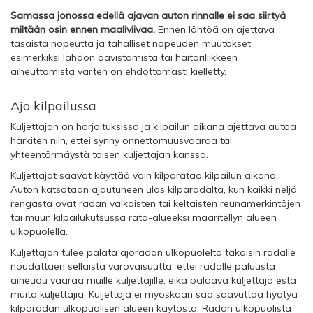
Samassa jonossa edellä ajavan auton rinnalle ei saa siirtyä
miltään osin ennen maaliviivaa.
Ennen lähtöä on ajettava
tasaista nopeutta ja tahalliset nopeuden muutokset
esimerkiksi lähdön aavistamista tai haitariliikkeen
aiheuttamista varten on ehdottomasti kielletty.
Ajo kilpailussa
Kuljettajan on harjoituksissa ja kilpailun aikana ajettava autoa
harkiten niin, ettei synny onnettomuusvaaraa tai
yhteentörmäystä toisen kuljettajan kanssa.
Kuljettajat saavat käyttää vain kilparataa kilpailun aikana.
Auton katsotaan ajautuneen ulos kilparadalta, kun kaikki neljä
rengasta ovat radan valkoisten tai keltaisten reunamerkintöjen
tai muun kilpailukutsussa rata-alueeksi määritellyn alueen
ulkopuolella.
Kuljettajan tulee palata ajoradan ulkopuolelta takaisin radalle
noudattaen sellaista varovaisuutta, ettei radalle paluusta
aiheudu vaaraa muille kuljettajille, eikä palaava kuljettaja estä
muita kuljettajia. Kuljettaja ei myöskään saa saavuttaa hyötyä
kilparadan ulkopuolisen alueen käytöstä. Radan ulkopuolista