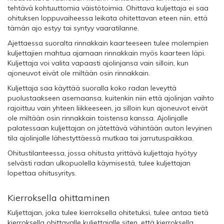
tehtävä kohtuuttomia väistötoimia. Ohittava kuljettaja ei saa
ohituksen loppuvaiheessa leikata ohitettavan eteen niin, että
tämän ajo estyy tai syntyy vaaratilanne.
Ajettaessa suoralta rinnakkain kaarteeseen tulee molempien
kuljettajien mahtua ajamaan rinnakkain myös kaarteen läpi.
Kuljettaja voi valita vapaasti ajolinjansa vain silloin, kun
ajoneuvot eivät ole miltään osin rinnakkain.
Kuljettaja saa käyttää suoralla koko radan leveyttä
puolustaakseen asemaansa, kuitenkin niin että ajolinjan vaihto
rajoittuu vain yhteen liikkeeseen, ja silloin kun ajoneuvot eivät
ole miltään osin rinnakkain toistensa kanssa. Ajolinjalle
palatessaan kuljettajan on jätettävä vähintään auton levyinen
tila ajolinjalle lähestyttäessä mutkaa tai jarrutuspaikkaa.
Ohitustilanteessa, jossa ohitusta yrittävä kuljettaja hyötyy
selvästi radan ulkopuolella käymisestä, tulee kuljettajan
lopettaa ohitusyritys.
Kierroksella ohittaminen
Kuljettajan, joka tulee kierroksella ohitetuksi, tulee antaa tietä
kierroksella ohittavalle kuljettajalle siten, että kierroksella