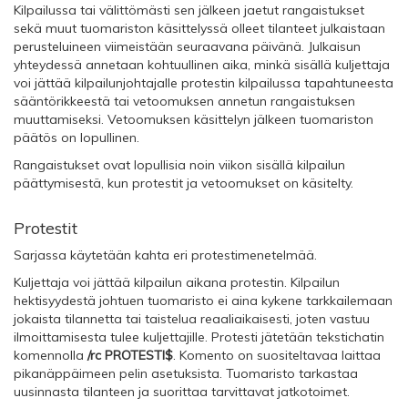
Kilpailussa tai välittömästi sen jälkeen jaetut rangaistukset
sekä muut tuomariston käsittelyssä olleet tilanteet julkaistaan
perusteluineen viimeistään seuraavana päivänä. Julkaisun
yhteydessä annetaan kohtuullinen aika, minkä sisällä kuljettaja
voi jättää kilpailunjohtajalle protestin kilpailussa tapahtuneesta
sääntörikkeestä tai vetoomuksen annetun rangaistuksen
muuttamiseksi. Vetoomuksen käsittelyn jälkeen tuomariston
päätös on lopullinen.
Rangaistukset ovat lopullisia noin viikon sisällä kilpailun
päättymisestä, kun protestit ja vetoomukset on käsitelty.
Protestit
Sarjassa käytetään kahta eri protestimenetelmää.
Kuljettaja voi jättää kilpailun aikana protestin. Kilpailun
hektisyydestä johtuen tuomaristo ei aina kykene tarkkailemaan
jokaista tilannetta tai taistelua reaaliaikaisesti, joten vastuu
ilmoittamisesta tulee kuljettajille. Protesti jätetään tekstichatin
komennolla
/rc PROTESTI$
. Komento on suositeltavaa laittaa
pikanäppäimeen pelin asetuksista. Tuomaristo tarkastaa
uusinnasta tilanteen ja suorittaa tarvittavat jatkotoimet.