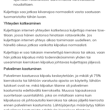
noudattaen.
Kuljettaja saa jatkaa kilvanajoa normaalisti vasta saatuaan
tuomaristolta tähän luvan.
Yhteyden katkeaminen
Kuljettajan internet-yhteyden katketessa kuljettaja menee tow-
tilaan, jossa hänen autonsa hinataan ratavarikolle. Jos
kuljettajan internet-yhteys alkaa toimimaan uudelleen, on
hänellä oikeus jatkaa varikolta kilpailua normaalisti.
Kuljettaja ei saa takaisin menetettyjä kierroksia tai aikaa, vaan
hän jatkaa kilpailua mitä todennäköisimmin yhden tai
useamman kierroksen kilpailua johtavaa kuljettajaa jäljessä.
Palvelimen kaatuminen
Palvelimen kaatuessa kilpailu keskeytetään, ja mikäli yli 75%
kierroksista tai lähtöön varatusta ajasta on käytetty, lähdön
tulokset ovat ne, mikä kilpailun tilanne oli palvelimen
kaatumista edeltävällä kierroksella. Muussa tapauksessa
suoritetaan uusintalähtö, joka on mitaltaan sama kuin
kilpailussa oli johtoautolla kierroksia tai aikaa jäljellä kierrosta
ennen palvelimen kaatumista. Lähtöjärjestys määräytyy tällöin