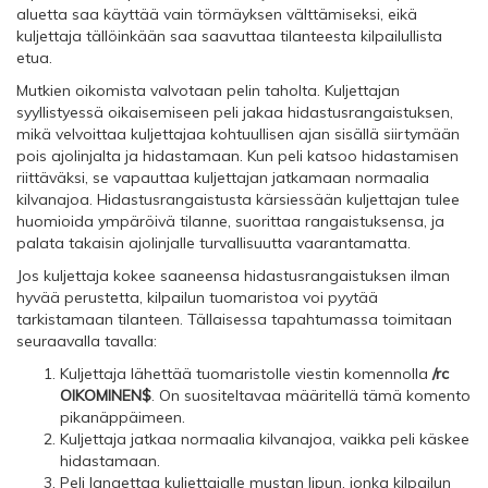
aluetta saa käyttää vain törmäyksen välttämiseksi, eikä
kuljettaja tällöinkään saa saavuttaa tilanteesta kilpailullista
etua.
Mutkien oikomista valvotaan pelin taholta. Kuljettajan
syyllistyessä oikaisemiseen peli jakaa hidastusrangaistuksen,
mikä velvoittaa kuljettajaa kohtuullisen ajan sisällä siirtymään
pois ajolinjalta ja hidastamaan. Kun peli katsoo hidastamisen
riittäväksi, se vapauttaa kuljettajan jatkamaan normaalia
kilvanajoa. Hidastusrangaistusta kärsiessään kuljettajan tulee
huomioida ympäröivä tilanne, suorittaa rangaistuksensa, ja
palata takaisin ajolinjalle turvallisuutta vaarantamatta.
Jos kuljettaja kokee saaneensa hidastusrangaistuksen ilman
hyvää perustetta, kilpailun tuomaristoa voi pyytää
tarkistamaan tilanteen. Tällaisessa tapahtumassa toimitaan
seuraavalla tavalla:
Kuljettaja lähettää tuomaristolle viestin komennolla
/rc
OIKOMINEN$
. On suositeltavaa määritellä tämä komento
pikanäppäimeen.
Kuljettaja jatkaa normaalia kilvanajoa, vaikka peli käskee
hidastamaan.
Peli langettaa kuljettajalle mustan lipun, jonka kilpailun