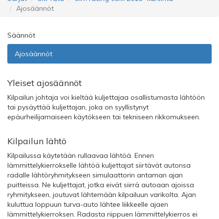
Ajosäännöt
Säännöt
Ajosäännöt
Yleiset ajosäännöt
Kilpailun johtaja voi kieltää kuljettajaa osallistumasta lähtöön
tai pysäyttää kuljettajan, joka on syyllistynyt
epäurheilijamaiseen käytökseen tai tekniseen rikkomukseen.
Kilpailun lähtö
Kilpailussa käytetään rullaavaa lähtöä. Ennen
lämmittelykierrokselle lähtöä kuljettajat siirtävät autonsa
radalle lähtöryhmitykseen simulaattorin antaman ajan
puitteissa. Ne kuljettajat, jotka eivät siirrä autoaan ajoissa
ryhmitykseen, joutuvat lähtemään kilpailuun varikolta. Ajan
kuluttua loppuun turva-auto lähtee liikkeelle ajaen
lämmittelykierroksen. Radasta riippuen lämmittelykierros ei