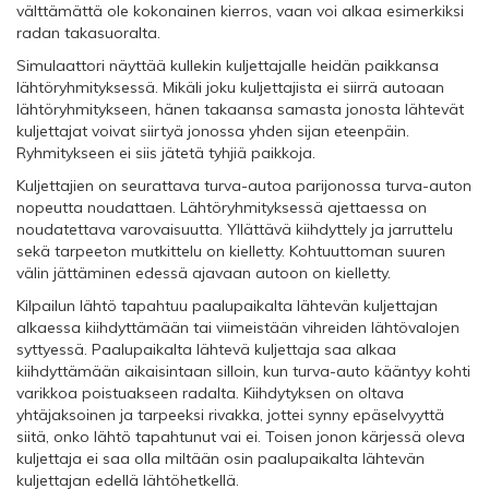
välttämättä ole kokonainen kierros, vaan voi alkaa esimerkiksi
radan takasuoralta.
Simulaattori näyttää kullekin kuljettajalle heidän paikkansa
lähtöryhmityksessä. Mikäli joku kuljettajista ei siirrä autoaan
lähtöryhmitykseen, hänen takaansa samasta jonosta lähtevät
kuljettajat voivat siirtyä jonossa yhden sijan eteenpäin.
Ryhmitykseen ei siis jätetä tyhjiä paikkoja.
Kuljettajien on seurattava turva-autoa parijonossa turva-auton
nopeutta noudattaen. Lähtöryhmityksessä ajettaessa on
noudatettava varovaisuutta. Yllättävä kiihdyttely ja jarruttelu
sekä tarpeeton mutkittelu on kielletty. Kohtuuttoman suuren
välin jättäminen edessä ajavaan autoon on kielletty.
Kilpailun lähtö tapahtuu paalupaikalta lähtevän kuljettajan
alkaessa kiihdyttämään tai viimeistään vihreiden lähtövalojen
syttyessä. Paalupaikalta lähtevä kuljettaja saa alkaa
kiihdyttämään aikaisintaan silloin, kun turva-auto kääntyy kohti
varikkoa poistuakseen radalta. Kiihdytyksen on oltava
yhtäjaksoinen ja tarpeeksi rivakka, jottei synny epäselvyyttä
siitä, onko lähtö tapahtunut vai ei. Toisen jonon kärjessä oleva
kuljettaja ei saa olla miltään osin paalupaikalta lähtevän
kuljettajan edellä lähtöhetkellä.