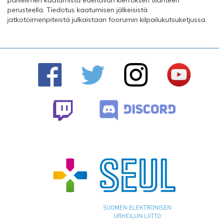
palvelimen kaatumista edeltävän kierroksen tilanteen
perusteella. Tiedotus kaatumisen jälkeisistä
jatkotoimenpiteistä julkaistaan foorumin kilpailukutsuketjussa.