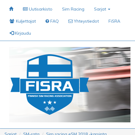
Uutisarkisto
Sim Racing
Sarjat
Kuljettajat
FAQ
Yhteystiedot
FiSRA
Kirjaudu
Sarjat
SM-rata
Sim racing eSM 2018 -karsinta