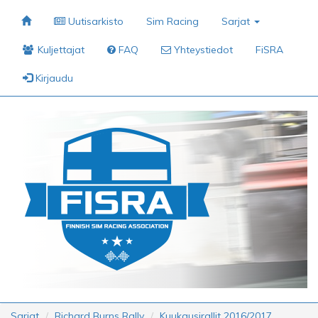
Uutisarkisto
Sim Racing
Sarjat
Kuljettajat
FAQ
Yhteystiedot
FiSRA
Kirjaudu
Sarjat
Richard Burns Rally
Kuukausirallit 2016/2017