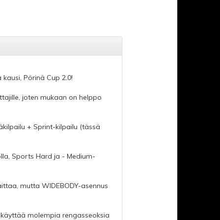
kausi, Pörinä Cup 2.0!
ettajille, joten mukaan on helppo
kilpailu + Sprint-kilpailu (tässä
olla, Sports Hard ja - Medium-
a laittaa, mutta WIDEBODY-asennus
ee käyttää molempia rengasseoksia