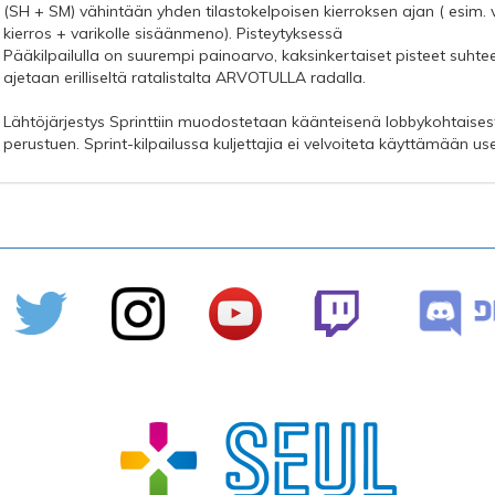
(SH + SM) vähintään yhden tilastokelpoisen kierroksen ajan ( esim. v
kierros + varikolle sisäänmeno). Pisteytyksessä
Pääkilpailulla on suurempi painoarvo, kaksinkertaiset pisteet suhtees
ajetaan erilliseltä ratalistalta ARVOTULLA radalla.
Lähtöjärjestys Sprinttiin muodostetaan käänteisenä lobbykohtaisesti
perustuen. Sprint-kilpailussa kuljettajia ei velvoiteta käyttämään u