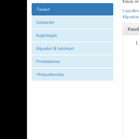
Kausi on
Tiedot
Lopullin
Kilpailu
Säännöt
Kaud
Kuljettajat
Kilpailut & tulokset
Pistetilanne
Yhteydenotto