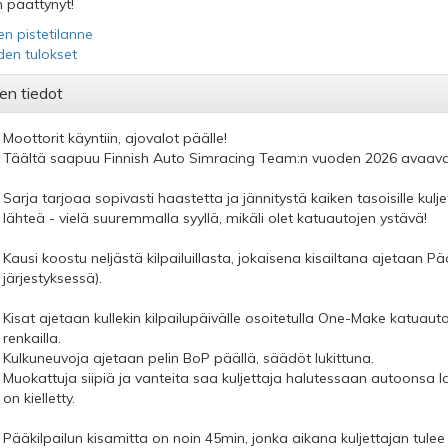
 päättynyt!
en pistetilanne
iden tulokset
en tiedot
Moottorit käyntiin, ajovalot päälle!
Täältä saapuu Finnish Auto Simracing Team:n vuoden 2026 avaava 
Sarja tarjoaa sopivasti haastetta ja jännitystä kaiken tasoisille kulj
lähteä - vielä suuremmalla syyllä, mikäli olet katuautojen ystävä!
Kausi koostu neljästä kilpailuillasta, jokaisena kisailtana ajetaan Pää
järjestyksessä).
Kisat ajetaan kullekin kilpailupäivälle osoitetulla One-Make katuaut
renkailla.
Kulkuneuvoja ajetaan pelin BoP päällä, säädöt lukittuna.
Muokattuja siipiä ja vanteita saa kuljettaja halutessaan autoons
on kielletty.
Pääkilpailun kisamitta on noin 45min, jonka aikana kuljettajan tul