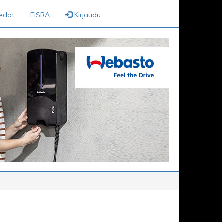
iedot
FiSRA
Kirjaudu