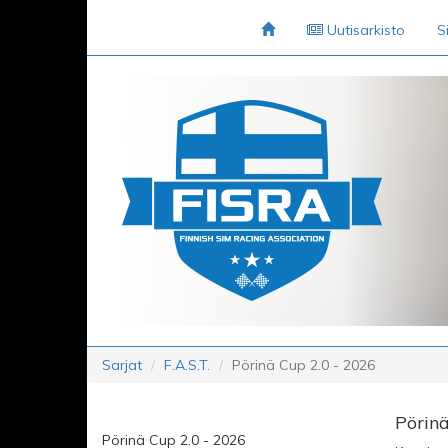
Uutisarkisto
S
Sarjat
F.A.S.T.
Pörinä Cup 2.0 - 2026
Pörinä
Pörinä Cup 2.0 - 2026